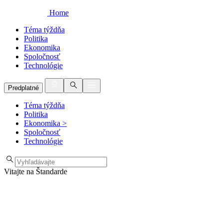
Home
Téma týždňa
Politika
Ekonomika
Spoločnosť
Technológie
Predplatné
Téma týždňa
Politika
Ekonomika
>
Spoločnosť
Technológie
Vitajte na Štandarde