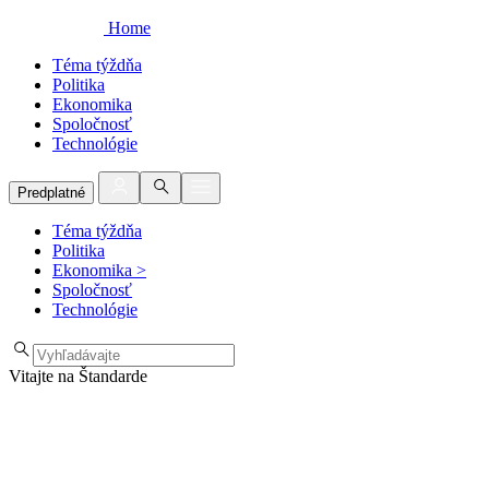
Home
Téma týždňa
Politika
Ekonomika
Spoločnosť
Technológie
Predplatné
Téma týždňa
Politika
Ekonomika
>
Spoločnosť
Technológie
Vitajte na Štandarde