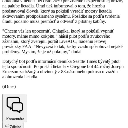
odklonila v nedeľu let číslo 2059 pre zistenie bezpečnostnej hrozby
na palube lietadla. Úrad tiež informoval o tom, že hrozbu
predstavoval človek, ktorý sa pokúsil vyradiť motory lietadla
aktivovaním protipožiarneho systému. Posádke sa podľa tvrdenia
úradu podarilo muža premôcť a odviesť z pilotnej kabíny.
"Chcem vás len upozorniť. Chlapíka, ktorý sa pokúsil vypnúť
motory, máme mimo kokpitu," hlásil pilot podľa zvukového
záznamu, ktorý zverejnil portál LiveATC, riadeniu letovej
prevádzky FAA. "Nevyzerá to tak, že by vzadu spôsoboval nejaké
problémy. Myslím, že je už pokojný," dodal.
Dotyčný bol podľa informácií denníka Seattle Times bývalý pilot
tejto spoločnosti. Po pristátí lietadla v Oregone bol 44-ročný Joseph
Emerson zadržaný a obvinený z 83-násobného pokusu o vraždu
a ohrozenia lietadla.
(iDnes)
Komentáre
Zdielať