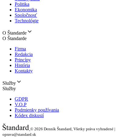
Politika
Ekonomika
Spoločnosť
Technológie
O Štandarde
O Štandarde
Firma
Redakcia
Princípy
História
Kontakty
Služby
Služby
GDPR
V.O.P
Podmienky používania
Kódex diskusií
© 2026
Denník Štandard, Všetky práva vyhradené |
oprava@standard.sk