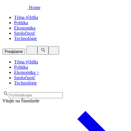
Home
Téma týždňa
Politika
Ekonomika
Spoločnosť
Technológie
Predplatné
Téma týždňa
Politika
Ekonomika
>
Spoločnosť
Technológie
Vitajte na Štandarde