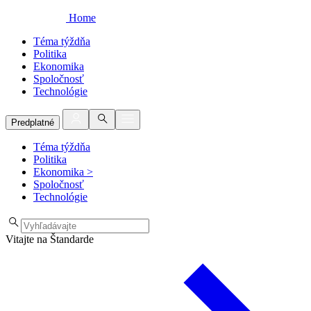
Home
Téma týždňa
Politika
Ekonomika
Spoločnosť
Technológie
Predplatné
Téma týždňa
Politika
Ekonomika
>
Spoločnosť
Technológie
Vitajte na Štandarde