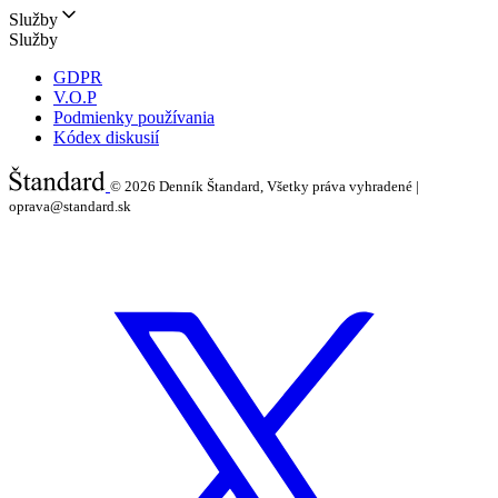
Služby
Služby
GDPR
V.O.P
Podmienky používania
Kódex diskusií
© 2026
Denník Štandard, Všetky práva vyhradené |
oprava@standard.sk