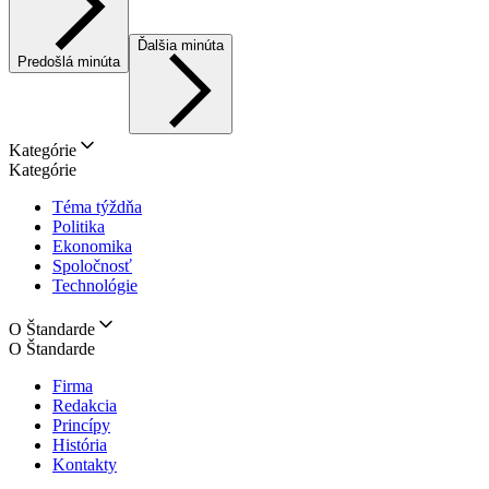
Ďalšia minúta
Predošlá minúta
Kategórie
Kategórie
Téma týždňa
Politika
Ekonomika
Spoločnosť
Technológie
O Štandarde
O Štandarde
Firma
Redakcia
Princípy
História
Kontakty