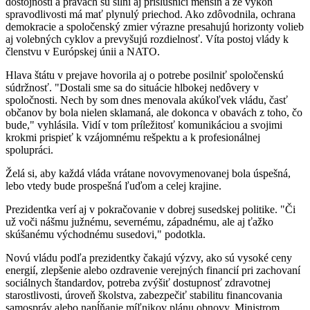
dôstojnosti a právach sú silní aj príslušníci menšín a že výkon
spravodlivosti má mať plynulý priechod. Ako zdôvodnila, ochrana
demokracie a spoločenský zmier výrazne presahujú horizonty volieb
aj volebných cyklov a prevyšujú rozdielnosť. Víta postoj vlády k
členstvu v Európskej únii a NATO.
Hlava štátu v prejave hovorila aj o potrebe posilniť spoločenskú
súdržnosť. "Dostali sme sa do situácie hlbokej nedôvery v
spoločnosti. Nech by som dnes menovala akúkoľvek vládu, časť
občanov by bola nielen sklamaná, ale dokonca v obavách z toho, čo
bude," vyhlásila. Vidí v tom príležitosť komunikáciou a svojimi
krokmi prispieť k vzájomnému rešpektu a k profesionálnej
spolupráci.
Želá si, aby každá vláda vrátane novovymenovanej bola úspešná,
lebo vtedy bude prospešná ľuďom a celej krajine.
Prezidentka verí aj v pokračovanie v dobrej susedskej politike. "Či
už voči nášmu južnému, severnému, západnému, ale aj ťažko
skúšanému východnému susedovi," podotkla.
Novú vládu podľa prezidentky čakajú výzvy, ako sú vysoké ceny
energií, zlepšenie alebo ozdravenie verejných financií pri zachovaní
sociálnych štandardov, potreba zvýšiť dostupnosť zdravotnej
starostlivosti, úroveň školstva, zabezpečiť stabilitu financovania
samospráv alebo napĺňanie míľnikov plánu obnovy. Ministrom