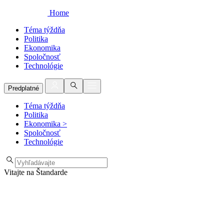
Home
Téma týždňa
Politika
Ekonomika
Spoločnosť
Technológie
Predplatné
Téma týždňa
Politika
Ekonomika
>
Spoločnosť
Technológie
Vitajte na Štandarde