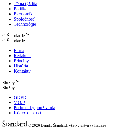
Téma týždňa
Politika
Ekonomika
Spoločnosť
Technológie
O Štandarde
O Štandarde
Firma
Redakcia
Princípy
História
Kontakty
Služby
Služby
GDPR
V.O.P
Podmienky používania
Kódex diskusií
© 2026
Denník Štandard, Všetky práva vyhradené |