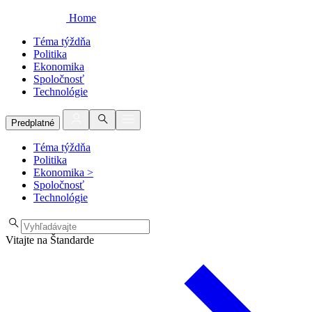
Home
Téma týždňa
Politika
Ekonomika
Spoločnosť
Technológie
Predplatné
Téma týždňa
Politika
Ekonomika
>
Spoločnosť
Technológie
Vitajte na Štandarde