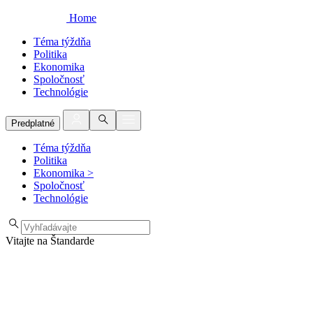
Home
Téma týždňa
Politika
Ekonomika
Spoločnosť
Technológie
Predplatné
Téma týždňa
Politika
Ekonomika
>
Spoločnosť
Technológie
Vitajte na Štandarde