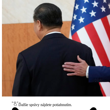
Ďalšie správy nájdete potiahnutím.