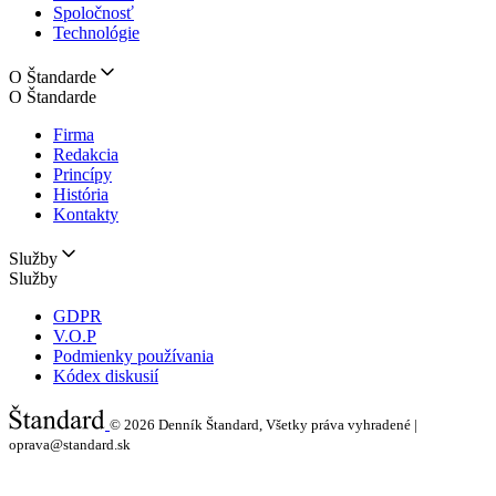
Spoločnosť
Technológie
O Štandarde
O Štandarde
Firma
Redakcia
Princípy
História
Kontakty
Služby
Služby
GDPR
V.O.P
Podmienky používania
Kódex diskusií
© 2026
Denník Štandard, Všetky práva vyhradené |
oprava@standard.sk