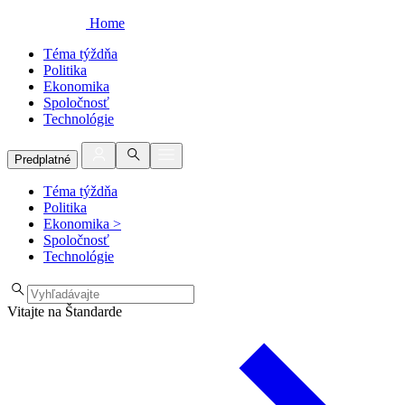
Home
Téma týždňa
Politika
Ekonomika
Spoločnosť
Technológie
Predplatné
Téma týždňa
Politika
Ekonomika
>
Spoločnosť
Technológie
Vitajte na Štandarde