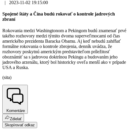
|
2023-11-02 19:15:00
Spojené štáty a Čína budú rokovať o kontrole jadrových
zbraní
Rokovania medzi Washingtonom a Pekingom budú znamenať prvé
takého rozhovory medzi týmito dvoma superveľmocami od čias
amerického prezidenta Baracka Obamu. Aj keď nebudú zahŕňať
formálne rokovania o kontrole zbrojenia, denník uvádza, že
rozhovory poskytnú americkým predstaviteľom príležitosť
oboznámiť sa s jadrovou doktrínou Pekingu a budovaním jeho
jadrového arzenálu, ktorý bol historicky oveľa menší ako v prípade
USA a Ruska.
(sita)
Komentáre
Zdielať
Skopírovať odkaz