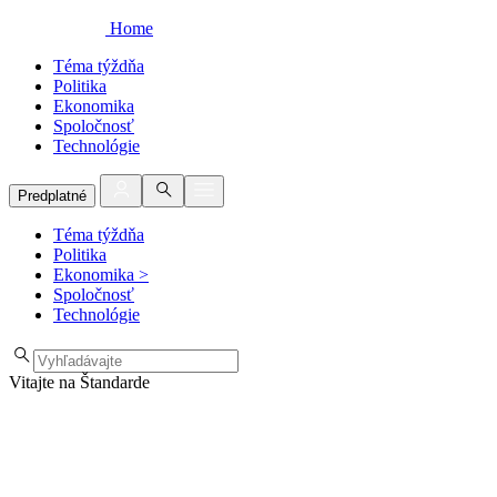
Home
Téma týždňa
Politika
Ekonomika
Spoločnosť
Technológie
Predplatné
Téma týždňa
Politika
Ekonomika
>
Spoločnosť
Technológie
Vitajte na Štandarde