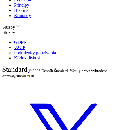
Princípy
História
Kontakty
Služby
Služby
GDPR
V.O.P
Podmienky používania
Kódex diskusií
© 2026
Denník Štandard, Všetky práva vyhradené |
oprava@standard.sk