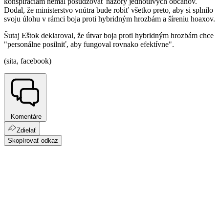
konšpiráciám nemal posudzovať názory jednotlivých občanov.
Dodal, že ministerstvo vnútra bude robiť všetko preto, aby si splnilo
svoju úlohu v rámci boja proti hybridným hrozbám a šíreniu hoaxov.
Šutaj Eštok deklaroval, že útvar boja proti hybridným hrozbám chce
"personálne posilniť, aby fungoval rovnako efektívne".
(sita, facebook)
Komentáre
Zdielať
Skopírovať odkaz