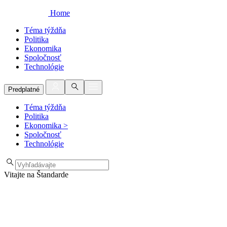
Home
Téma týždňa
Politika
Ekonomika
Spoločnosť
Technológie
Predplatné
Téma týždňa
Politika
Ekonomika
>
Spoločnosť
Technológie
Vitajte na Štandarde