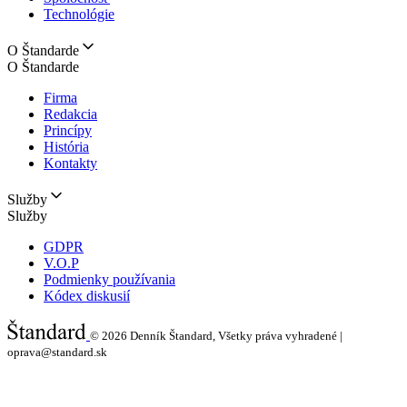
Technológie
O Štandarde
O Štandarde
Firma
Redakcia
Princípy
História
Kontakty
Služby
Služby
GDPR
V.O.P
Podmienky používania
Kódex diskusií
© 2026
Denník Štandard, Všetky práva vyhradené |
oprava@standard.sk