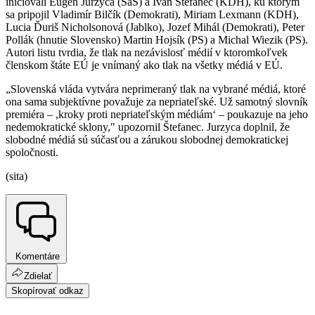
iniciovali Eugen Jurzyca (SaS) a Ivan Štefanec (KDH), ku ktorým
sa pripojil Vladimír Bilčík (Demokrati), Miriam Lexmann (KDH),
Lucia Ďuriš Nicholsonová (Jablko), Jozef Mihál (Demokrati), Peter
Pollák (hnutie Slovensko) Martin Hojsík (PS) a Michal Wiezik (PS).
Autori listu tvrdia, že tlak na nezávislosť médií v ktoromkoľvek
členskom štáte EÚ je vnímaný ako tlak na všetky médiá v EÚ.
„Slovenská vláda vytvára neprimeraný tlak na vybrané médiá, ktoré
ona sama subjektívne považuje za nepriateľské. Už samotný slovník
premiéra – ,kroky proti nepriateľským médiám‘ – poukazuje na jeho
nedemokratické sklony," upozornil Štefanec. Jurzyca doplnil, že
slobodné médiá sú súčasťou a zárukou slobodnej demokratickej
spoločnosti.
(sita)
Komentáre
Zdielať
Skopírovať odkaz