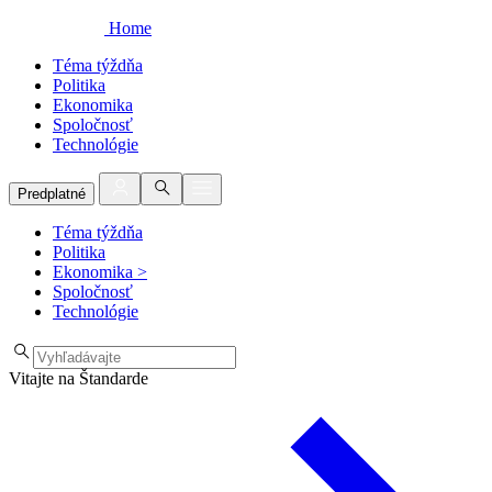
Home
Téma týždňa
Politika
Ekonomika
Spoločnosť
Technológie
Predplatné
Téma týždňa
Politika
Ekonomika
>
Spoločnosť
Technológie
Vitajte na Štandarde