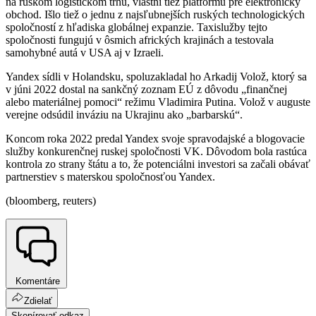
na ruskom logistickom trhu, vlastní tiež platformu pre elektronický
obchod. Išlo tiež o jednu z najsľubnejších ruských technologických
spoločností z hľadiska globálnej expanzie. Taxislužby tejto
spoločnosti fungujú v ôsmich afrických krajinách a testovala
samohybné autá v USA aj v Izraeli.
Yandex sídli v Holandsku, spoluzakladal ho Arkadij Volož, ktorý sa
v júni 2022 dostal na sankčný zoznam EÚ z dôvodu „finančnej
alebo materiálnej pomoci“ režimu Vladimira Putina. Volož v auguste
verejne odsúdil inváziu na Ukrajinu ako „barbarskú“.
Koncom roka 2022 predal Yandex svoje spravodajské a blogovacie
služby konkurenčnej ruskej spoločnosti VK. Dôvodom bola rastúca
kontrola zo strany štátu a to, že potenciálni investori sa začali obávať
partnerstiev s materskou spoločnosťou Yandex.
(bloomberg, reuters)
Komentáre
Zdielať
Skopírovať odkaz