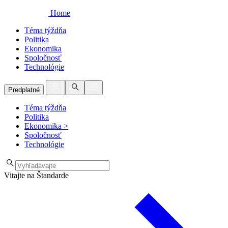
Home
Téma týždňa
Politika
Ekonomika
Spoločnosť
Technológie
Predplatné
Téma týždňa
Politika
Ekonomika
>
Spoločnosť
Technológie
Vitajte na Štandarde