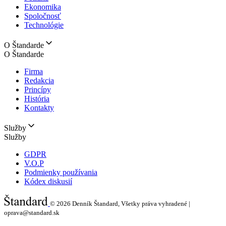
Ekonomika
Spoločnosť
Technológie
O Štandarde
O Štandarde
Firma
Redakcia
Princípy
História
Kontakty
Služby
Služby
GDPR
V.O.P
Podmienky používania
Kódex diskusií
© 2026
Denník Štandard, Všetky práva vyhradené |
oprava@standard.sk