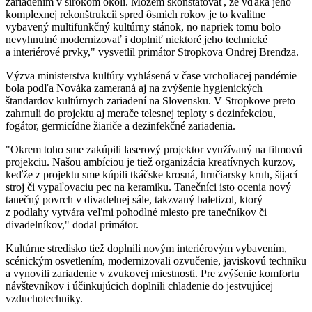
zariadením v širokom okolí. Môžem skonštatovať, že vďaka jeho
komplexnej rekonštrukcii spred ôsmich rokov je to kvalitne
vybavený multifunkčný kultúrny stánok, no napriek tomu bolo
nevyhnutné modernizovať i doplniť niektoré jeho technické
a interiérové prvky," vysvetlil primátor Stropkova Ondrej Brendza.
Výzva ministerstva kultúry vyhlásená v čase vrcholiacej pandémie
bola podľa Nováka zameraná aj na zvýšenie hygienických
štandardov kultúrnych zariadení na Slovensku. V Stropkove preto
zahrnuli do projektu aj merače telesnej teploty s dezinfekciou,
fogátor, germicídne žiariče a dezinfekčné zariadenia.
"Okrem toho sme zakúpili laserový projektor využívaný na filmovú
projekciu. Našou ambíciou je tiež organizácia kreatívnych kurzov,
keďže z projektu sme kúpili tkáčske krosná, hrnčiarsky kruh, šijací
stroj či vypaľovaciu pec na keramiku. Tanečníci isto ocenia nový
tanečný povrch v divadelnej sále, takzvaný baletizol, ktorý
z podlahy vytvára veľmi pohodlné miesto pre tanečníkov či
divadelníkov," dodal primátor.
Kultúrne stredisko tiež doplnili novým interiérovým vybavením,
scénickým osvetlením, modernizovali ozvučenie, javiskovú techniku
a vynovili zariadenie v zvukovej miestnosti. Pre zvýšenie komfortu
návštevníkov i účinkujúcich doplnili chladenie do jestvujúcej
vzduchotechniky.