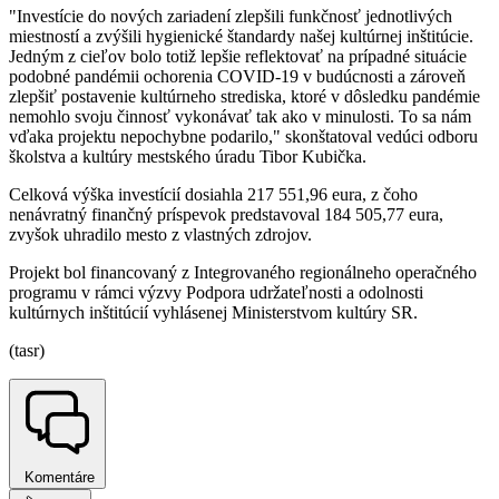
"Investície do nových zariadení zlepšili funkčnosť jednotlivých
miestností a zvýšili hygienické štandardy našej kultúrnej inštitúcie.
Jedným z cieľov bolo totiž lepšie reflektovať na prípadné situácie
podobné pandémii ochorenia COVID-19 v budúcnosti a zároveň
zlepšiť postavenie kultúrneho strediska, ktoré v dôsledku pandémie
nemohlo svoju činnosť vykonávať tak ako v minulosti. To sa nám
vďaka projektu nepochybne podarilo," skonštatoval vedúci odboru
školstva a kultúry mestského úradu Tibor Kubička.
Celková výška investícií dosiahla 217 551,96 eura, z čoho
nenávratný finančný príspevok predstavoval 184 505,77 eura,
zvyšok uhradilo mesto z vlastných zdrojov.
Projekt bol financovaný z Integrovaného regionálneho operačného
programu v rámci výzvy Podpora udržateľnosti a odolnosti
kultúrnych inštitúcií vyhlásenej Ministerstvom kultúry SR.
(tasr)
Komentáre