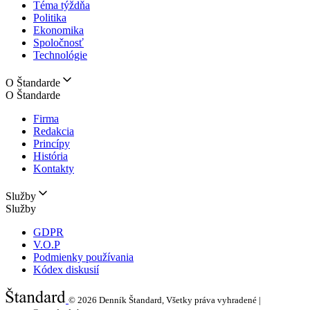
Téma týždňa
Politika
Ekonomika
Spoločnosť
Technológie
O Štandarde
O Štandarde
Firma
Redakcia
Princípy
História
Kontakty
Služby
Služby
GDPR
V.O.P
Podmienky používania
Kódex diskusií
© 2026
Denník Štandard, Všetky práva vyhradené |