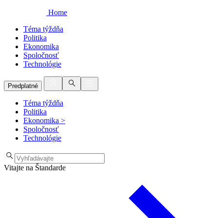
Home
Téma týždňa
Politika
Ekonomika
Spoločnosť
Technológie
Predplatné
Téma týždňa
Politika
Ekonomika
>
Spoločnosť
Technológie
Vitajte na Štandarde