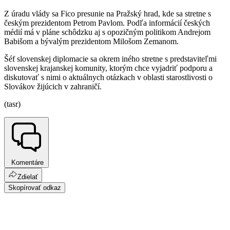
Z úradu vlády sa Fico presunie na Pražský hrad, kde sa stretne s
českým prezidentom Petrom Pavlom. Podľa informácií českých
médií má v pláne schôdzku aj s opozičným politikom Andrejom
Babišom a bývalým prezidentom Milošom Zemanom.
Šéf slovenskej diplomacie sa okrem iného stretne s predstaviteľmi
slovenskej krajanskej komunity, ktorým chce vyjadriť podporu a
diskutovať s nimi o aktuálnych otázkach v oblasti starostlivosti o
Slovákov žijúcich v zahraničí.
(tasr)
Komentáre
Zdielať
Skopírovať odkaz