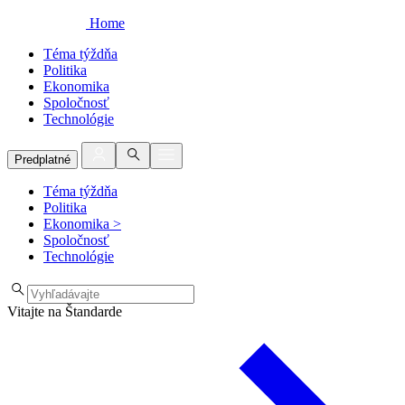
Home
Téma týždňa
Politika
Ekonomika
Spoločnosť
Technológie
Predplatné
Téma týždňa
Politika
Ekonomika
>
Spoločnosť
Technológie
Vitajte na Štandarde