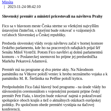
Minúta
|
2023-11-24 08:42:10
Slovenský premiér a ministri pricestovali na návštevu Prahy
Fico sa v hlavnom meste Česka stretne so všetkými najvyšším
ústavnými činiteľmi, s ktorými bude rokovať o vzájomných
vzťahoch Slovenskej a Českej republiky.
Predseda slovenskej vlády svoju návštevu začal v hornej komore
českého parlamentu, kde ho na pracovných raňajkách prijal šéf
Senátu Miloš Vystrčil. Potom Fico navštívi aj dolnú parlamentnú
komoru - v Poslaneckej snemovni ho prijme jej predsedníčka
Markéta Pekarová Adamová.
Premiér má na programe aj dva pietne akty. Na Národnom
pamätníku na Vítkove položí veniec k hrobu neznámeho vojaka a k
pamätníku M. R. Štefánika na Petříne položí kyticu.
Predpoludním Fica čaká hlavný bod programu - na úrade vlády ho
slávnostným ceremoniálom s vojenskými postami prijme český
premiér Petr Fiala, s ktorým bude rokovať najmä o pokračovaní
spolupráce oboch krajín a tiež o aktuálnych otázkach európskej
politiky. Po spoločnom obede premiéri vystúpia na tlačovej
konferencii.