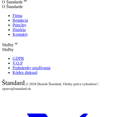
O Štandarde
O Štandarde
Firma
Redakcia
Princípy
História
Kontakty
Služby
Služby
GDPR
V.O.P
Podmienky používania
Kódex diskusií
© 2026
Denník Štandard, Všetky práva vyhradené |
oprava@standard.sk