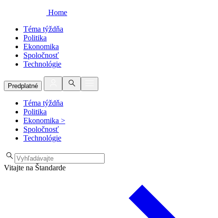
Home
Téma týždňa
Politika
Ekonomika
Spoločnosť
Technológie
Predplatné
Téma týždňa
Politika
Ekonomika
>
Spoločnosť
Technológie
Vitajte na Štandarde