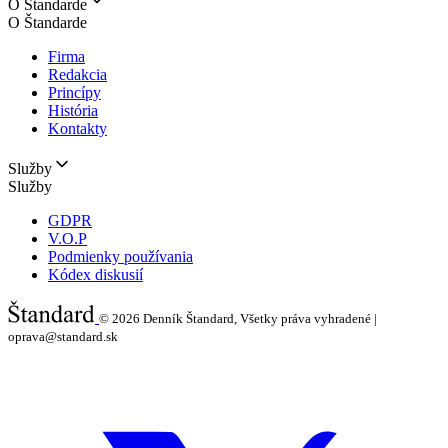
O Štandarde
O Štandarde
Firma
Redakcia
Princípy
História
Kontakty
Služby
Služby
GDPR
V.O.P
Podmienky používania
Kódex diskusií
© 2026
Denník Štandard, Všetky práva vyhradené |
oprava@standard.sk