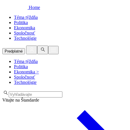
Home
Téma týždňa
Politika
Ekonomika
Spoločnosť
Technológie
Predplatné
Téma týždňa
Politika
Ekonomika
>
Spoločnosť
Technológie
Vitajte na Štandarde