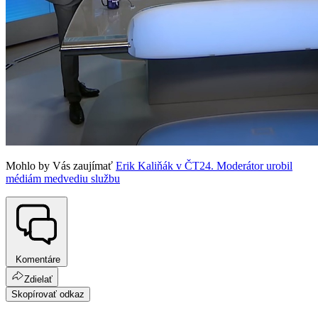
Mohlo by Vás zaujímať
Erik Kaliňák v ČT24. Moderátor urobil
médiám medvediu službu
Komentáre
Zdielať
Skopírovať odkaz