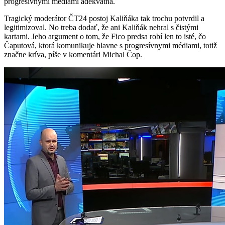
progresívnymi médiami adekvátna.
Tragický moderátor ČT24 postoj Kaliňáka tak trochu potvrdil a
legitimizoval. No treba dodať, že ani Kaliňák nehral s čistými
kartami. Jeho argument o tom, že Fico predsa robí len to isté, čo
Čaputová, ktorá komunikuje hlavne s progresívnymi médiami, totiž
značne kríva, píše v komentári Michal Čop.