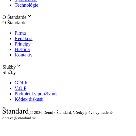
Technológie
O Štandarde
O Štandarde
Firma
Redakcia
Princípy
História
Kontakty
Služby
Služby
GDPR
V.O.P
Podmienky používania
Kódex diskusií
© 2026
Denník Štandard, Všetky práva vyhradené |
oprava@standard.sk