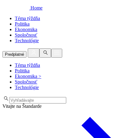
Home
Téma týždňa
Politika
Ekonomika
Spoločnosť
Technológie
Predplatné
Téma týždňa
Politika
Ekonomika
>
Spoločnosť
Technológie
Vitajte na Štandarde