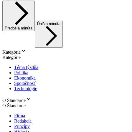
Ďalšia minúta
Predošlá minúta
Kategórie
Kategórie
Téma týždňa
Politika
Ekonomika
Spoločnosť
Technológie
O Štandarde
O Štandarde
Firma
Redakcia
Princípy
História