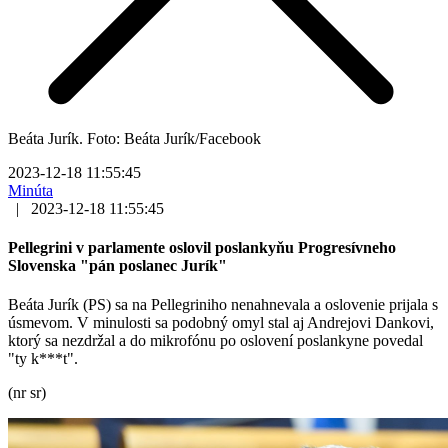
Beáta Jurík. Foto: Beáta Jurík/Facebook
2023-12-18 11:55:45
Minúta
|
2023-12-18 11:55:45
Pellegrini v parlamente oslovil poslankyňu Progresívneho
Slovenska "pán poslanec Jurík"
Beáta Jurík (PS) sa na Pellegriniho nenahnevala a oslovenie prijala s
úsmevom. V minulosti sa podobný omyl stal aj Andrejovi Dankovi,
ktorý sa nezdržal a do mikrofónu po oslovení poslankyne povedal
"ty k***t".
(nr sr)