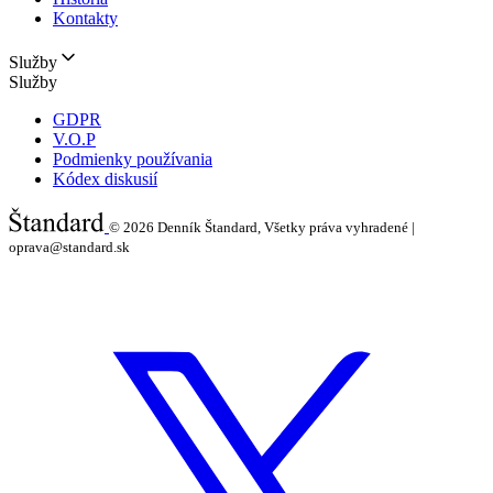
Kontakty
Služby
Služby
GDPR
V.O.P
Podmienky používania
Kódex diskusií
© 2026
Denník Štandard, Všetky práva vyhradené |
oprava@standard.sk