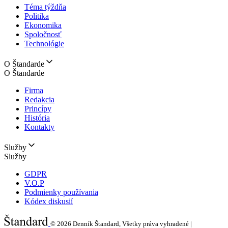
Téma týždňa
Politika
Ekonomika
Spoločnosť
Technológie
O Štandarde
O Štandarde
Firma
Redakcia
Princípy
História
Kontakty
Služby
Služby
GDPR
V.O.P
Podmienky používania
Kódex diskusií
© 2026
Denník Štandard, Všetky práva vyhradené |