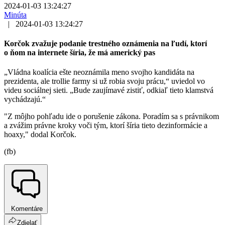
2024-01-03 13:24:27
Minúta
|
2024-01-03 13:24:27
Korčok zvažuje podanie trestného oznámenia na ľudí, ktorí
o ňom na internete šíria, že má americký pas
„Vládna koalícia ešte neoznámila meno svojho kandidáta na
prezidenta, ale trollie farmy si už robia svoju prácu,“ uviedol vo
videu sociálnej sieti. „Bude zaujímavé zistiť, odkiaľ tieto klamstvá
vychádzajú.“
"Z môjho pohľadu ide o porušenie zákona. Poradím sa s právnikom
a zvážim právne kroky voči tým, ktorí šíria tieto dezinformácie a
hoaxy," dodal Korčok.
(fb)
Komentáre
Zdielať