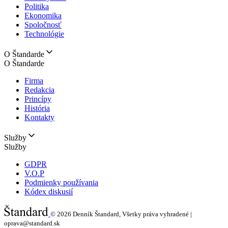
Politika
Ekonomika
Spoločnosť
Technológie
O Štandarde
O Štandarde
Firma
Redakcia
Princípy
História
Kontakty
Služby
Služby
GDPR
V.O.P
Podmienky používania
Kódex diskusií
© 2026
Denník Štandard, Všetky práva vyhradené |
oprava@standard.sk