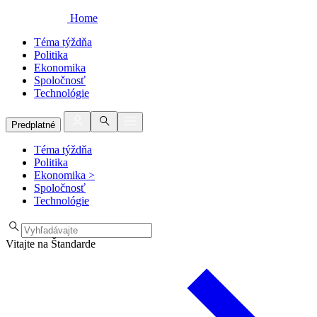
Home
Téma týždňa
Politika
Ekonomika
Spoločnosť
Technológie
Predplatné
Téma týždňa
Politika
Ekonomika
>
Spoločnosť
Technológie
Vitajte na Štandarde