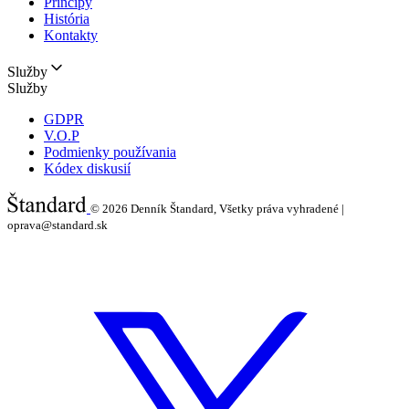
Princípy
História
Kontakty
Služby
Služby
GDPR
V.O.P
Podmienky používania
Kódex diskusií
© 2026
Denník Štandard, Všetky práva vyhradené |
oprava@standard.sk