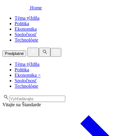
Home
Téma týždňa
Politika
Ekonomika
Spoločnosť
Technológie
Predplatné
Téma týždňa
Politika
Ekonomika
>
Spoločnosť
Technológie
Vitajte na Štandarde