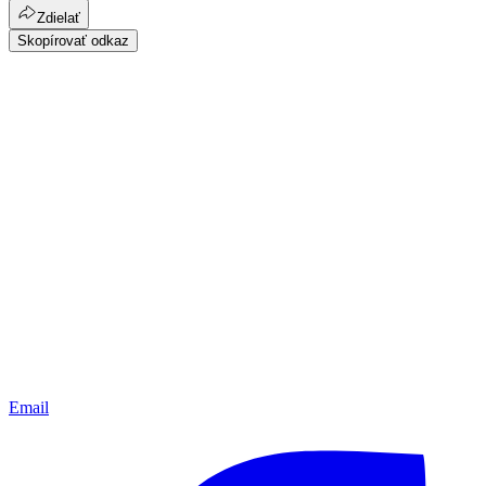
Zdielať
Skopírovať odkaz
Email