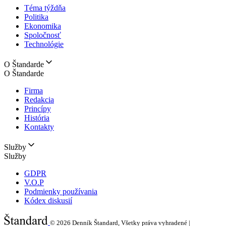
Téma týždňa
Politika
Ekonomika
Spoločnosť
Technológie
O Štandarde
O Štandarde
Firma
Redakcia
Princípy
História
Kontakty
Služby
Služby
GDPR
V.O.P
Podmienky používania
Kódex diskusií
© 2026
Denník Štandard, Všetky práva vyhradené |