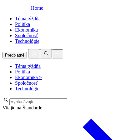
Home
Téma týždňa
Politika
Ekonomika
Spoločnosť
Technológie
Predplatné
Téma týždňa
Politika
Ekonomika
>
Spoločnosť
Technológie
Vitajte na Štandarde