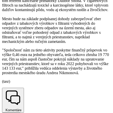
tom referent kancelárie primátorky Dalibor Snoha. V cigaretových
filtroch sa nachádzajú toxické a karcinogénne látky, ktoré vplyvom
dažďov kontaminujú pôdu, vodu aj ekosystém rastlín a živočíchov.
Mesto bude na základe podpísanej dohody zabezpečovať zber
odpadov z tabakových výrobkov s filtrami vyhodených do
verejných systémov zberu odpadov na území mesta, ako aj
odstraňovať voľne pohodený odpad z tabakových výrobkov s
filtrami, a to najmä z verejných priestranstiev, napríklad
mechanickým alebo ručným zametaním.
"Spoločnosť nám za tieto aktivity poskytne finančný príspevok vo
výške 0,46 eura na jedného obyvateľa, teda celkovo zhruba 19 770
eur, čím sa nám aspoň čiastočne pokryjú náklady na upratovanie
verejných priestranstiev, ktoré sa v roku 2022 pohybovali vo výške
143 133 eur," priblížila vedúca oddelenia výstavby a životného
prostredia mestského úradu Andrea Nikmonová.
(tasr)
Komentáre