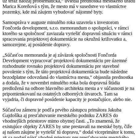
už teraz naozaj problematická,“ uviedla prednostka mestského úradu
Marica Koreňová s tým, že mesto má v susedstve vo vlastníctve
pozemky, kde má záujem vybudovať nájomné byty.
Samospráva v auguste minulého roka uzavrela s investorom
Fončorda development, s.r.o. memorandum o spolupráci, v rámci
ktorého sa spoločnosť zaviazala vyriešiť dopravnú situáciu v rámci
spracovania projektovej dokumentácie na okružnú križovatku a,
samozrejme, aj posúdenie dopravy.
„Súčasťou memoranda je aj záväzok spoločnosti Fončorda
Development vypracovať projektovú dokumentáciu pre územné
rozhodnutie rovnako projektovú dokumentáciu pre stavebné
povolenie s tým, že táto projektová dokumentácia bude následne
bezodplatne odovzdaná do vlastníctva mesta,“ objasnila prednostka
a dodala, že v novembri minulého roka bola dopravná štúdia
predložená na odbore hlavného architekta mesta a v súčasnosti je na
pripomienkovaní na ostatných odborných útvaroch. Tam sa
vyjadria, či dopravné posúdenie kapacity je postačujúce, alebo nie.
Súčasťou zámeru je podľa prvého zástupcu primátora Jakuba
Gajdošíka aj presťahovanie mestského podniku ZARES do
vhodnejších priestorov mimo obytnej časti. „To znamená, že
existujúce objekty ZARES by sme prestavali na mestské byty, čiže
aj našom záujme je vyriešiť tú dopravu,“ dodal viceprimátor k tomu,
ak sa podarí nájsť vhodné priestory pre presťahovanie mestského