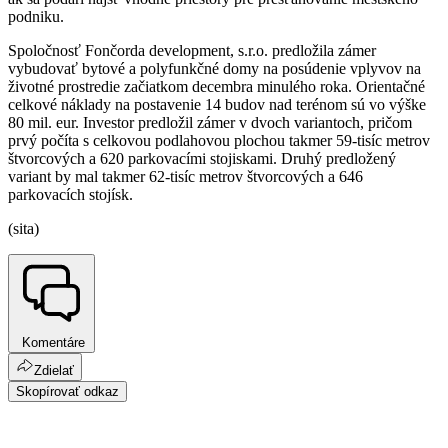
podniku.
Spoločnosť Fončorda development, s.r.o. predložila zámer
vybudovať bytové a polyfunkčné domy na posúdenie vplyvov na
životné prostredie začiatkom decembra minulého roka. Orientačné
celkové náklady na postavenie 14 budov nad terénom sú vo výške
80 mil. eur. Investor predložil zámer v dvoch variantoch, pričom
prvý počíta s celkovou podlahovou plochou takmer 59-tisíc metrov
štvorcových a 620 parkovacími stojiskami. Druhý predložený
variant by mal takmer 62-tisíc metrov štvorcových a 646
parkovacích stojísk.
(sita)
Komentáre
Zdielať
Skopírovať odkaz