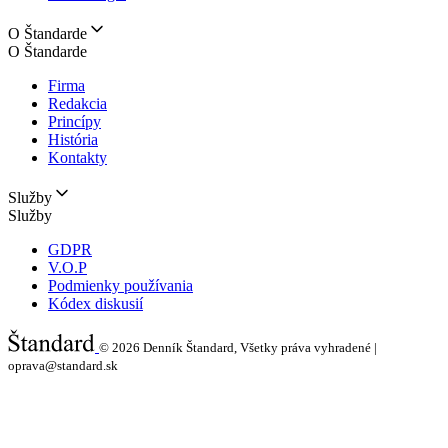
O Štandarde
O Štandarde
Firma
Redakcia
Princípy
História
Kontakty
Služby
Služby
GDPR
V.O.P
Podmienky používania
Kódex diskusií
© 2026
Denník Štandard, Všetky práva vyhradené |
oprava@standard.sk