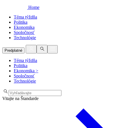
Home
Téma týždňa
Politika
Ekonomika
Spoločnosť
Technológie
Predplatné
Téma týždňa
Politika
Ekonomika
>
Spoločnosť
Technológie
Vitajte na Štandarde