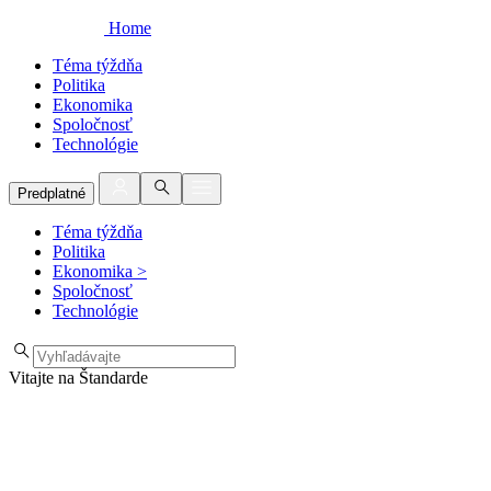
Home
Téma týždňa
Politika
Ekonomika
Spoločnosť
Technológie
Predplatné
Téma týždňa
Politika
Ekonomika
>
Spoločnosť
Technológie
Vitajte na Štandarde