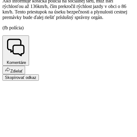
Ako informuje košická polícia na sociálnej sieti, muž išiel
rýchlosťou až 136km/h, čím prekročil rýchlost jazdy v obci o 86
km/h. Tento priestupok na úseku bezpečnosti a plynulosti cestnej
premávky bude ďalej riešiť príslušný správny orgán.
(fb polícia)
Komentáre
Zdielať
Skopírovať odkaz