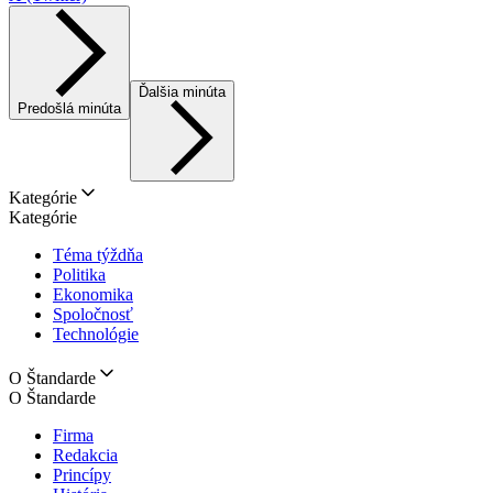
Ďalšia minúta
Predošlá minúta
Kategórie
Kategórie
Téma týždňa
Politika
Ekonomika
Spoločnosť
Technológie
O Štandarde
O Štandarde
Firma
Redakcia
Princípy