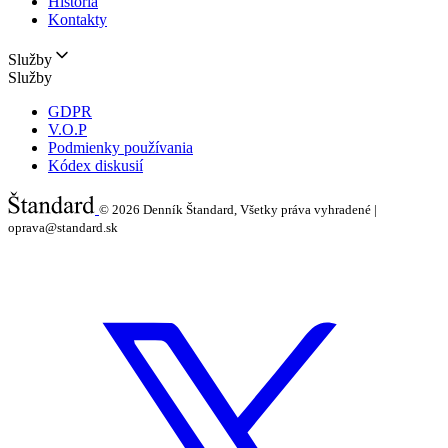
História
Kontakty
Služby
Služby
GDPR
V.O.P
Podmienky používania
Kódex diskusií
© 2026
Denník Štandard, Všetky práva vyhradené |
oprava@standard.sk