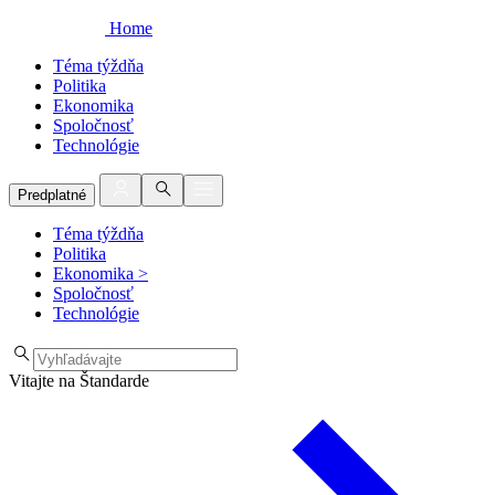
Home
Téma týždňa
Politika
Ekonomika
Spoločnosť
Technológie
Predplatné
Téma týždňa
Politika
Ekonomika
>
Spoločnosť
Technológie
Vitajte na Štandarde