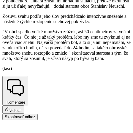
v pondelok 8. januára zrušili mimoriadnu situáciu, pretože okolnosti
si ju už ďalej nevyžadujú," dodal starosta obce Stanislav Neuschl.
Zosuvu svahu podľa jeho slov predchádzalo intenzívne sneženie a
následné rýchle roztopenie snehovej pokrývky.
"V obci spadlo veľké množstvo zrážok, asi 50 centimetrov za veľmi
krátky čas. Čo nie je až taký problém, lebo my sme tu zvyknutí aj na
oveľa viac snehu. Najväčší problém bol, a to si ja ani nepamätám, že
za niekoľko hodín, dá sa povedať do 24 hodín, sa takéto obrovské
množstvo snehu roztopilo a zmizlo," skonštatoval starosta s tým, že
svah, ktorý sa zosunul, je sčasti násyp po bývalej bani.
(tasr)
Komentáre
Zdielať
Skopírovať odkaz