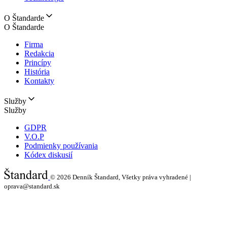
O Štandarde
O Štandarde
Firma
Redakcia
Princípy
História
Kontakty
Služby
Služby
GDPR
V.O.P
Podmienky používania
Kódex diskusií
© 2026
Denník Štandard, Všetky práva vyhradené |
oprava@standard.sk