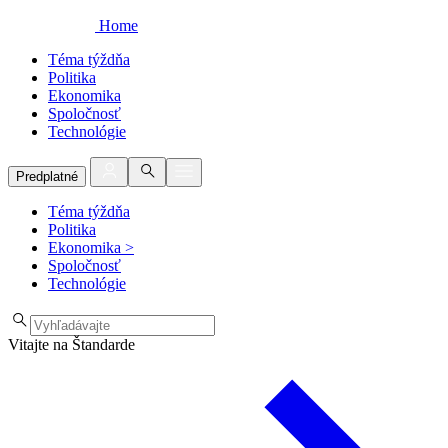
Home
Téma týždňa
Politika
Ekonomika
Spoločnosť
Technológie
Predplatné
Téma týždňa
Politika
Ekonomika
>
Spoločnosť
Technológie
Vitajte na Štandarde