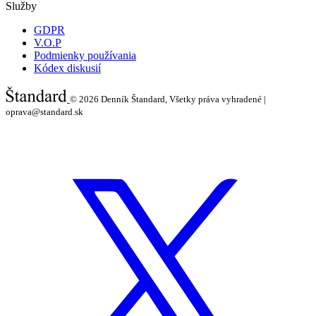
Služby
GDPR
V.O.P
Podmienky používania
Kódex diskusií
© 2026
Denník Štandard, Všetky práva vyhradené |
oprava@standard.sk