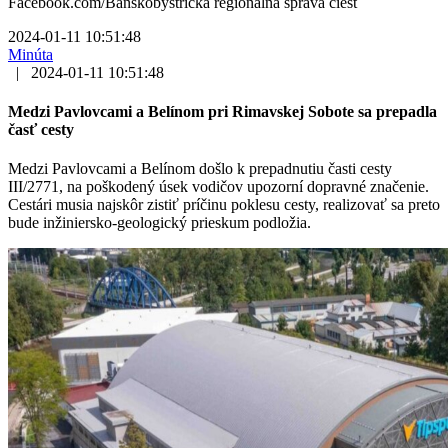
Facebook.com/Banskobystrická regionálna správa ciest
2024-01-11 10:51:48
Minúta
|
2024-01-11 10:51:48
Medzi Pavlovcami a Belínom pri Rimavskej Sobote sa prepadla
časť cesty
Medzi Pavlovcami a Belínom došlo k prepadnutiu časti cesty
III/2771, na poškodený úsek vodičov upozorní dopravné značenie.
Cestári musia najskôr zistiť príčinu poklesu cesty, realizovať sa preto
bude inžiniersko-geologický prieskum podložia.