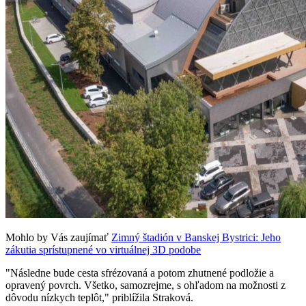
Mohlo by Vás zaujímať
Zimný štadión v Banskej Bystrici: Jeho
zákutia sprístupnené vo virtuálnej 3D podobe
"Následne bude cesta sfrézovaná a potom zhutnené podložie a
opravený povrch. Všetko, samozrejme, s ohľadom na možnosti z
dôvodu nízkych teplôt," priblížila Straková.