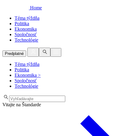
Home
Téma týždňa
Politika
Ekonomika
Spoločnosť
Technológie
Predplatné
Téma týždňa
Politika
Ekonomika
>
Spoločnosť
Technológie
Vitajte na Štandarde