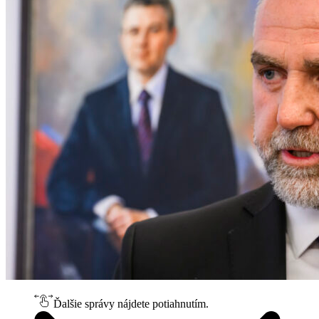
Ďalšie správy nájdete potiahnutím.