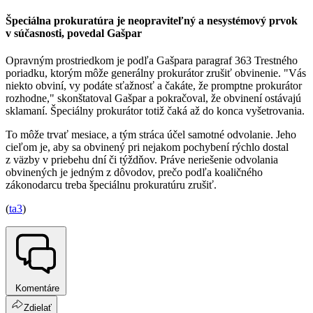
Špeciálna prokuratúra je neopraviteľný a nesystémový prvok
v súčasnosti, povedal Gašpar
Opravným prostriedkom je podľa Gašpara paragraf 363 Trestného
poriadku, ktorým môže generálny prokurátor zrušiť obvinenie. "Vás
niekto obviní, vy podáte sťažnosť a čakáte, že promptne prokurátor
rozhodne," skonštatoval Gašpar a pokračoval, že obvinení ostávajú
sklamaní. Špeciálny prokurátor totiž čaká až do konca vyšetrovania.
To môže trvať mesiace, a tým stráca účel samotné odvolanie. Jeho
cieľom je, aby sa obvinený pri nejakom pochybení rýchlo dostal
z väzby v priebehu dní či týždňov. Práve neriešenie odvolania
obvinených je jedným z dôvodov, prečo podľa koaličného
zákonodarcu treba špeciálnu prokuratúru zrušiť.
(
ta3
)
Komentáre
Zdielať