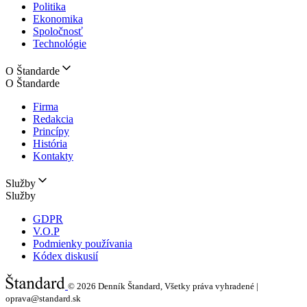
Politika
Ekonomika
Spoločnosť
Technológie
O Štandarde
O Štandarde
Firma
Redakcia
Princípy
História
Kontakty
Služby
Služby
GDPR
V.O.P
Podmienky používania
Kódex diskusií
© 2026
Denník Štandard, Všetky práva vyhradené |
oprava@standard.sk