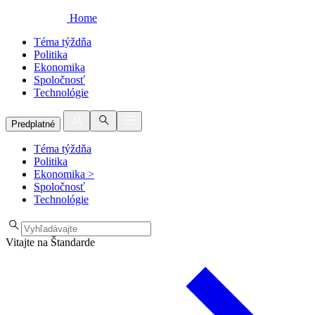
Home
Téma týždňa
Politika
Ekonomika
Spoločnosť
Technológie
Predplatné
Téma týždňa
Politika
Ekonomika
>
Spoločnosť
Technológie
Vitajte na Štandarde