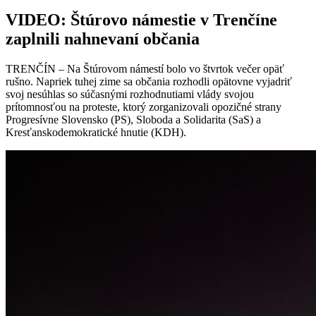
VIDEO: Štúrovo námestie v Trenčíne
zaplnili nahnevaní občania
TRENČÍN – Na Štúrovom námestí bolo vo štvrtok večer opäť
rušno. Napriek tuhej zime sa občania rozhodli opätovne vyjadriť
svoj nesúhlas so súčasnými rozhodnutiami vlády svojou
prítomnosťou na proteste, ktorý zorganizovali opozičné strany
Progresívne Slovensko (PS), Sloboda a Solidarita (SaS) a
Kresťanskodemokratické hnutie (KDH).