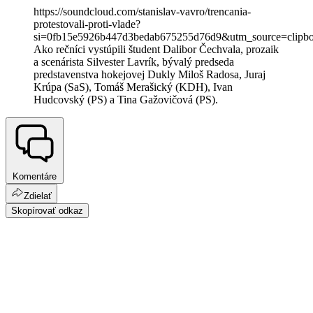
https://soundcloud.com/stanislav-vavro/trencania-
protestovali-proti-vlade?
si=0fb15e5926b447d3bedab675255d76d9&utm_source=clipbo
Ako rečníci vystúpili študent Dalibor Čechvala, prozaik
a scenárista Silvester Lavrík, bývalý predseda
predstavenstva hokejovej Dukly Miloš Radosa, Juraj
Krúpa (SaS), Tomáš Merašický (KDH), Ivan
Hudcovský (PS) a Tina Gažovičová (PS).
Komentáre
Zdielať
Skopírovať odkaz