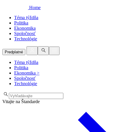
Home
Téma týždňa
Politika
Ekonomika
Spoločnosť
Technológie
Predplatné
Téma týždňa
Politika
Ekonomika
>
Spoločnosť
Technológie
Vitajte na Štandarde