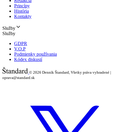
Redakcia
Princípy
História
Kontakty
Služby
Služby
GDPR
V.O.P
Podmienky používania
Kódex diskusií
© 2026
Denník Štandard, Všetky práva vyhradené |
oprava@standard.sk