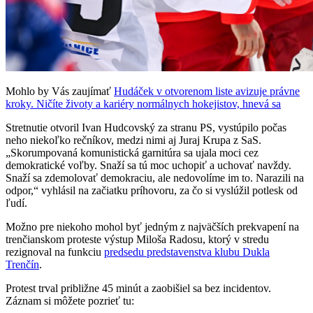
Mohlo by Vás zaujímať
Hudáček v otvorenom liste avizuje právne
kroky. Ničíte životy a kariéry normálnych hokejistov, hnevá sa
Stretnutie otvoril Ivan Hudcovský za stranu PS, vystúpilo počas
neho niekoľko rečníkov, medzi nimi aj Juraj Krupa z SaS.
„Skorumpovaná komunistická garnitúra sa ujala moci cez
demokratické voľby. Snaží sa tú moc uchopiť a uchovať navždy.
Snaží sa zdemolovať demokraciu, ale nedovolíme im to. Narazili na
odpor,“ vyhlásil na začiatku príhovoru, za čo si vyslúžil potlesk od
ľudí.
Možno pre niekoho mohol byť jedným z najväčších prekvapení na
trenčianskom proteste výstup Miloša Radosu, ktorý v stredu
rezignoval na funkciu
predsedu predstavenstva klubu Dukla
Trenčín
.
Protest trval približne 45 minút a zaobišiel sa bez incidentov.
Záznam si môžete pozrieť tu: