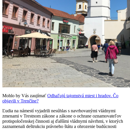
Mohlo by Vás zaujímať
Odhaľujú tajomstvá miest i hradov. Čo
objavili v Trenčíne?
Ľudia na námestí vyjadrili nesúhlas s navrhovanými vládnymi
zmenami v Trestnom zákone a zákone o ochrane oznamovateľov
protispoločenskej činnosti aj ďalšími vládnymi návrhmi, v ktorých
zaznamenali deštrukciu právneho štátu a ohrozenie budúcnosti