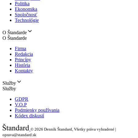
Politika
Ekonomika
Spoločnosť
Technológie
O Štandarde
O Štandarde
Firma
Redakcia
Princípy
História
Kontakty
Služby
Služby
GDPR
V.O.P
Podmienky používania
Kódex diskusií
© 2026
Denník Štandard, Všetky práva vyhradené |
oprava@standard.sk