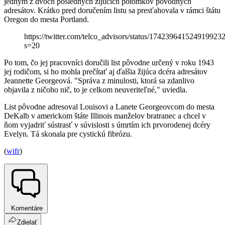
jedným z dvoch posledných žijúcich potomkov pôvodných
adresátov. Krátko pred doručením listu sa presťahovala v rámci štátu
Oregon do mesta Portland.
https://twitter.com/telco_advisors/status/174239641524919923
s=20
Po tom, čo jej pracovníci doručili list pôvodne určený v roku 1943
jej rodičom, si ho mohla prečítať aj ďalšia žijúca dcéra adresátov
Jeannette Georgeová. "Správa z minulosti, ktorá sa zdanlivo
objavila z ničoho nič, to je celkom neuveriteľné," uviedla.
List pôvodne adresoval Louisovi a Lanete Georgeovcom do mesta
DeKalb v americkom štáte Illinois manželov bratranec a chcel v
ňom vyjadriť sústrasť v súvislosti s úmrtím ich prvorodenej dcéry
Evelyn. Tá skonala pre cystickú fibrózu.
(
wifr
)
Komentáre
Zdielať