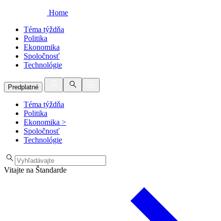
Home
Téma týždňa
Politika
Ekonomika
Spoločnosť
Technológie
Predplatné
Téma týždňa
Politika
Ekonomika
>
Spoločnosť
Technológie
Vitajte na Štandarde