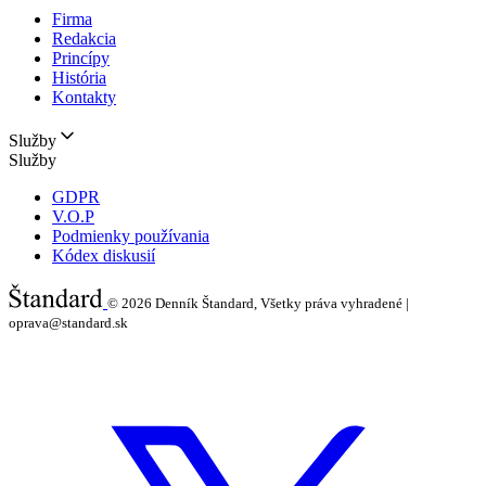
Firma
Redakcia
Princípy
História
Kontakty
Služby
Služby
GDPR
V.O.P
Podmienky používania
Kódex diskusií
© 2026
Denník Štandard, Všetky práva vyhradené |
oprava@standard.sk