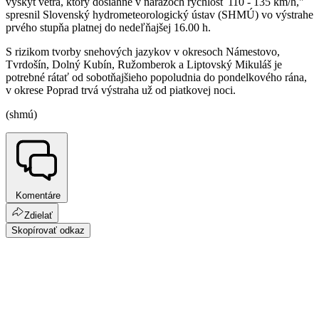
výskyt vetra, ktorý dosiahne v nárazoch rýchlosť 110 - 135 km/h,"
spresnil Slovenský hydrometeorologický ústav (SHMÚ) vo výstrahe
prvého stupňa platnej do nedeľňajšej 16.00 h.
S rizikom tvorby snehových jazykov v okresoch Námestovo,
Tvrdošín, Dolný Kubín, Ružomberok a Liptovský Mikuláš je
potrebné rátať od sobotňajšieho popoludnia do pondelkového rána,
v okrese Poprad trvá výstraha už od piatkovej noci.
(shmú)
Komentáre
Zdielať
Skopírovať odkaz