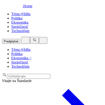
Home
Téma týždňa
Politika
Ekonomika
Spoločnosť
Technológie
Predplatné
Téma týždňa
Politika
Ekonomika
>
Spoločnosť
Technológie
Vitajte na Štandarde