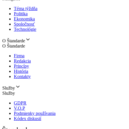
Téma týždňa
Politika
Ekonomika
Spoločnosť
Technológie
O Štandarde
O Štandarde
Firma
Redakcia
Princípy
História
Kontakty
Služby
Služby
GDPR
V.O.P
Podmienky používania
Kódex diskusií