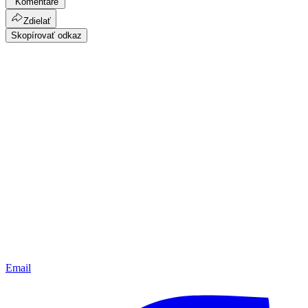
Komentáre
Zdielať
Skopírovať odkaz
Email