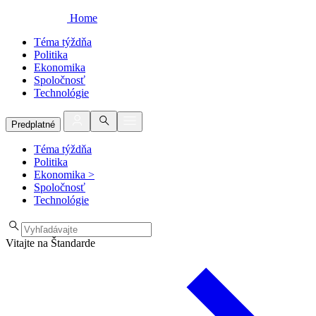
Home
Téma týždňa
Politika
Ekonomika
Spoločnosť
Technológie
Predplatné
Téma týždňa
Politika
Ekonomika
>
Spoločnosť
Technológie
Vitajte na Štandarde