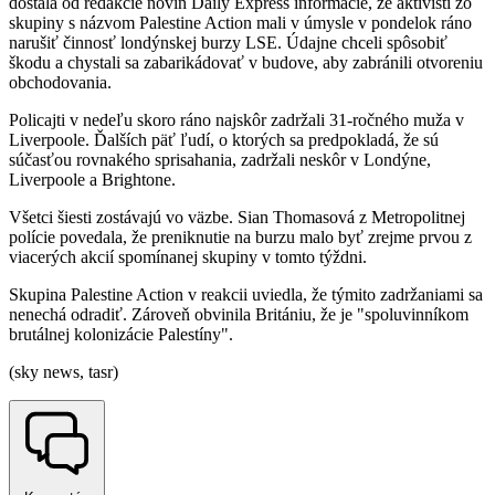
dostala od redakcie novín Daily Express informácie, že aktivisti zo
skupiny s názvom Palestine Action mali v úmysle v pondelok ráno
narušiť činnosť londýnskej burzy LSE. Údajne chceli spôsobiť
škodu a chystali sa zabarikádovať v budove, aby zabránili otvoreniu
obchodovania.
Policajti v nedeľu skoro ráno najskôr zadržali 31-ročného muža v
Liverpoole. Ďalších päť ľudí, o ktorých sa predpokladá, že sú
súčasťou rovnakého sprisahania, zadržali neskôr v Londýne,
Liverpoole a Brightone.
Všetci šiesti zostávajú vo väzbe. Sian Thomasová z Metropolitnej
polície povedala, že preniknutie na burzu malo byť zrejme prvou z
viacerých akcií spomínanej skupiny v tomto týždni.
Skupina Palestine Action v reakcii uviedla, že týmito zadržaniami sa
nenechá odradiť. Zároveň obvinila Britániu, že je "spoluvinníkom
brutálnej kolonizácie Palestíny".
(sky news, tasr)