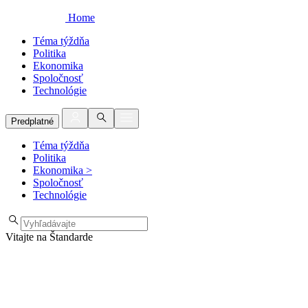
Home
Téma týždňa
Politika
Ekonomika
Spoločnosť
Technológie
Predplatné
Téma týždňa
Politika
Ekonomika
>
Spoločnosť
Technológie
Vitajte na Štandarde