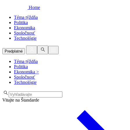
Home
Téma týždňa
Politika
Ekonomika
Spoločnosť
Technológie
Predplatné
Téma týždňa
Politika
Ekonomika
>
Spoločnosť
Technológie
Vitajte na Štandarde