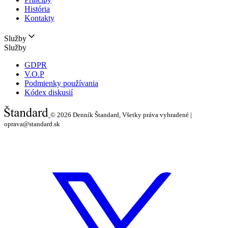
História
Kontakty
Služby
Služby
GDPR
V.O.P
Podmienky používania
Kódex diskusií
© 2026
Denník Štandard, Všetky práva vyhradené |
oprava@standard.sk