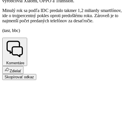
výrobcovia Xiaomi, OPPO a Transsion.
Minulý rok sa podľa IDC predalo takmer 1,2 miliardy smartfónov,
ide o trojpercentný pokles oproti predošlému roku. Zároveň je to
najmenší počet predaných telefónov za desaťročie.
(tasr, bbc)
Komentáre
Zdielať
Skopírovať odkaz