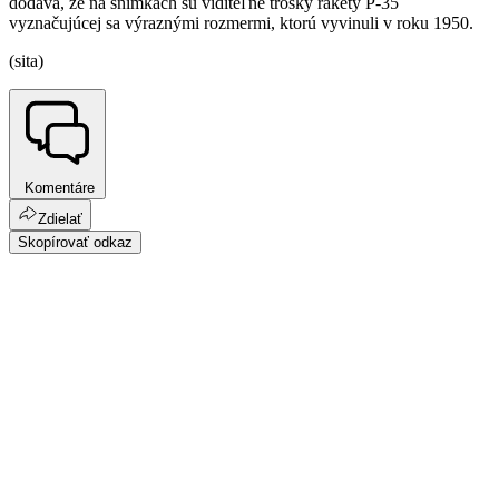
dodáva, že na snímkach sú viditeľné trosky rakety P-35
vyznačujúcej sa výraznými rozmermi, ktorú vyvinuli v roku 1950.
(sita)
Komentáre
Zdielať
Skopírovať odkaz