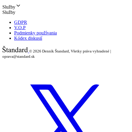
Služby
Služby
GDPR
V.O.P
Podmienky používania
Kódex diskusií
© 2026
Denník Štandard, Všetky práva vyhradené |
oprava@standard.sk