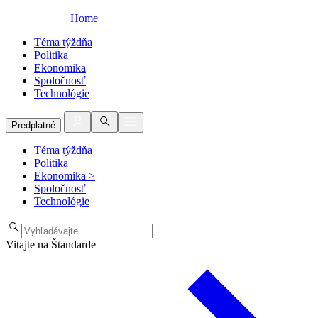
Home
Téma týždňa
Politika
Ekonomika
Spoločnosť
Technológie
Predplatné
Téma týždňa
Politika
Ekonomika
>
Spoločnosť
Technológie
Vitajte na Štandarde