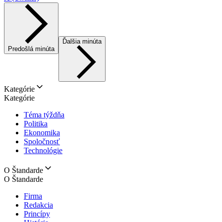
Ďalšia minúta
Predošlá minúta
Kategórie
Kategórie
Téma týždňa
Politika
Ekonomika
Spoločnosť
Technológie
O Štandarde
O Štandarde
Firma
Redakcia
Princípy