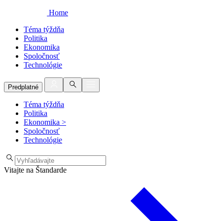
Home
Téma týždňa
Politika
Ekonomika
Spoločnosť
Technológie
Predplatné
Téma týždňa
Politika
Ekonomika
>
Spoločnosť
Technológie
Vitajte na Štandarde