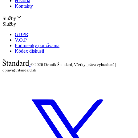
História
Kontakty
Služby
Služby
GDPR
V.O.P
Podmienky používania
Kódex diskusií
© 2026
Denník Štandard, Všetky práva vyhradené |
oprava@standard.sk