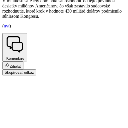
V minulosti sa Biely dom pokúšal oslobodiť od tejto povinnosti
desiatky miliónov Američanov, čo však zastavilo sudcovské
rozhodnutie, ktoré krok v hodnote 430 miliárd dolárov podmienilo
súhlasom Kongresu.
(
nyt
)
Komentáre
Zdielať
Skopírovať odkaz