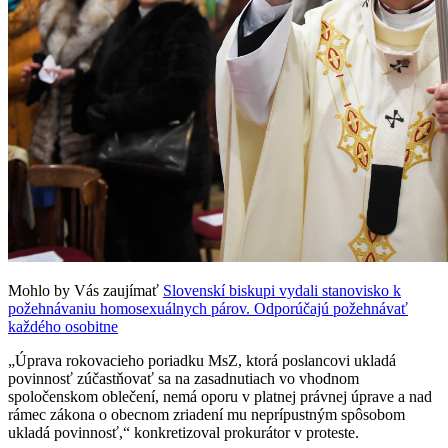
Mohlo by Vás zaujímať
Slovenskí biskupi vydali stanovisko k
požehnávaniu homosexuálnych párov. Odporúčajú požehnávať
každého osobitne
„Úprava rokovacieho poriadku MsZ, ktorá poslancovi ukladá
povinnosť zúčastňovať sa na zasadnutiach vo vhodnom
spoločenskom oblečení, nemá oporu v platnej právnej úprave a nad
rámec zákona o obecnom zriadení mu neprípustným spôsobom
ukladá povinnosť,“ konkretizoval prokurátor v proteste.