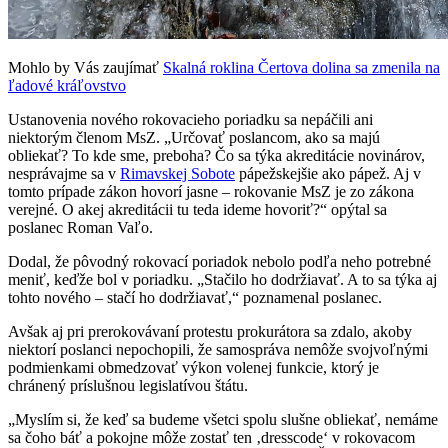
Mohlo by Vás zaujímať
Skalná roklina Čertova dolina sa zmenila na
ľadové kráľovstvo
Ustanovenia nového rokovacieho poriadku sa nepáčili ani
niektorým členom MsZ. „Určovať poslancom, ako sa majú
obliekať? To kde sme, preboha? Čo sa týka akreditácie novinárov,
nesprávajme sa v
Rimavskej Sobote
pápežskejšie ako pápež. Aj v
tomto prípade zákon hovorí jasne – rokovanie MsZ je zo zákona
verejné. O akej akreditácii tu teda ideme hovoriť?“ opýtal sa
poslanec Roman Vaľo.
Dodal, že pôvodný rokovací poriadok nebolo podľa neho potrebné
meniť, keďže bol v poriadku. „Stačilo ho dodržiavať. A to sa týka aj
tohto nového – stačí ho dodržiavať,“ poznamenal poslanec.
Avšak aj pri prerokovávaní protestu prokurátora sa zdalo, akoby
niektorí poslanci nepochopili, že samospráva nemôže svojvoľnými
podmienkami obmedzovať výkon volenej funkcie, ktorý je
chránený príslušnou legislatívou štátu.
„Myslím si, že keď sa budeme všetci spolu slušne obliekať, nemáme
sa čoho báť a pokojne môže zostať ten ‚dresscode‘ v rokovacom