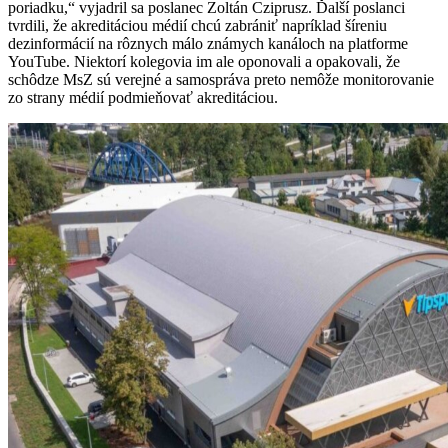
poriadku,“ vyjadril sa poslanec Zoltán Cziprusz. Ďalší poslanci
tvrdili, že akreditáciou médií chcú zabrániť napríklad šíreniu
dezinformácií na rôznych málo známych kanáloch na platforme
YouTube. Niektorí kolegovia im ale oponovali a opakovali, že
schôdze MsZ sú verejné a samospráva preto nemôže monitorovanie
zo strany médií podmieňovať akreditáciou.