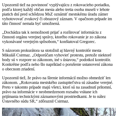
Upozornil tiež na povinnosť vyplývajúcu z rokovacieho poriadku,
podľa ktorej každý občan mesta alebo tretia osoba museli v lehote
piatich dní pred schôdzou MsZ oznámiť mestskému úradu zámer
vyhotovovať zvukový či obrazový záznam. V opačnom prípade im
táto činnosť nemala byť umožnená.
„Dochádza tak k nemožnosti prijať a rozširovať informáciu z
činnosti orgánu verejnej správy, ktorého rokovanie je zo zákona
vykonávané verejným spôsobom,“ konštatoval Gregorec.
S názorom prokurátora sa stotožnil aj hlavný kontrolór mesta
Mikuláš Csirmaz. „Odporúčam vyhovieť protestu, pretože niektoré
body sú v rozpore so zákonom, iné s ústavou,“ podotkol kontrolór.
Konkrétne podľa neho šlo napríklad o porušenie ustanovení zákona
o obecnom zriadení.
Upozornil tiež, že právo na šírenie informácií možno obmedziť len
zákonom. „Rokovania mestského zastupiteľstva sú zásadne verejné.
Preto v takomto prípade majú všetci, ktorí sú na zasadnutí prítomní,
právo na informácie v neobmedzenom rozsahu vrátane ich
prijímania technickými záznamovými prostriedkami. Je to nález
Ústavného súdu SR,“ zdôraznil Csirmaz.