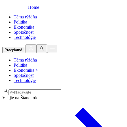
Home
Téma týždňa
Politika
Ekonomika
Spoločnosť
Technológie
Predplatné
Téma týždňa
Politika
Ekonomika
>
Spoločnosť
Technológie
Vitajte na Štandarde