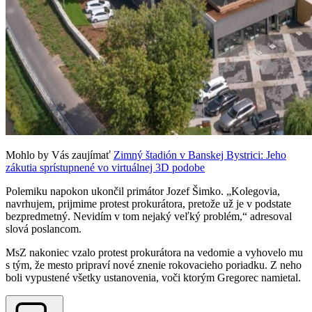
Mohlo by Vás zaujímať
Zimný štadión v Banskej Bystrici: Jeho
zákutia sprístupnené vo virtuálnej 3D podobe
Polemiku napokon ukončil primátor Jozef Šimko. „Kolegovia,
navrhujem, prijmime protest prokurátora, pretože už je v podstate
bezpredmetný. Nevidím v tom nejaký veľký problém,“ adresoval
slová poslancom.
MsZ nakoniec vzalo protest prokurátora na vedomie a vyhovelo mu
s tým, že mesto pripraví nové znenie rokovacieho poriadku. Z neho
boli vypustené všetky ustanovenia, voči ktorým Gregorec namietal.