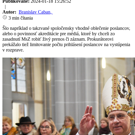
Publikované:
2024-01-18 15:26:52
|
Autor:
Branislav Caban
,
3 min čítania
Šlo napríklad o takzvané spoločensky vhodné oblečenie poslancov,
alebo o povinnosť akreditácie pre médiá, ktoré by chceli zo
zasadnutí MsZ robiť živý prenos či záznam. Prokurátorovi
prekážalo tiež limitovanie počtu prihlásení poslancov na vystúpenia
v rozprave.