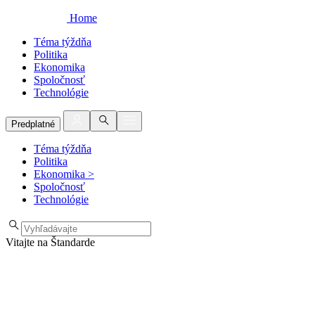
Home
Téma týždňa
Politika
Ekonomika
Spoločnosť
Technológie
Predplatné
Téma týždňa
Politika
Ekonomika
>
Spoločnosť
Technológie
Vitajte na Štandarde