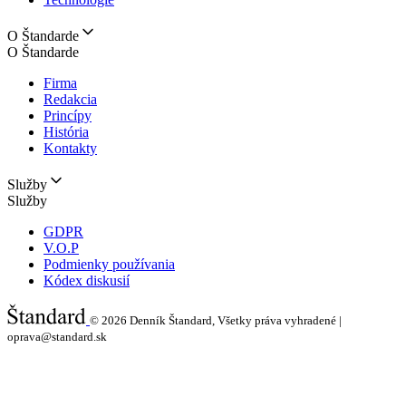
O Štandarde
O Štandarde
Firma
Redakcia
Princípy
História
Kontakty
Služby
Služby
GDPR
V.O.P
Podmienky používania
Kódex diskusií
© 2026
Denník Štandard, Všetky práva vyhradené |
oprava@standard.sk