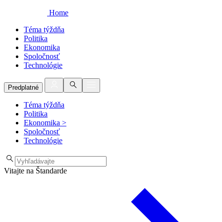
Home
Téma týždňa
Politika
Ekonomika
Spoločnosť
Technológie
Predplatné
Téma týždňa
Politika
Ekonomika
>
Spoločnosť
Technológie
Vitajte na Štandarde