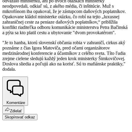
odvážalo ministerku, ani po dvoch otázkach ministerky
neodpovedali, odkiaľ sú, z akého média, či inštitúcie. Muž s
mikrofónom iba opakoval, že je zástupcom daňových poplatníkov.
Opakovane kládol ministerke otázku, čo robí na tejto „luxusnej
zahraničnej ceste za peniaze daňových poplatníkov,“ priblížila
konflikt riaditeľka odboru komunikácie ministerstva Petra Bačinská
a pýta sa kto platil cestu a ubytovanie "dvom provokatérom".
"Je to hanba, ktorú slovenskí občania robia v zahraničí, cirkus aký
poznáme z čias Igora Matoviča, pred očami organizátorov
medzinárodnej konferencie a účastníkov z celého sveta. Títo ľudia
zrejme cielene sledujú každý jeden krok ministerky Šimkovičovej.
Doslova sliedia a poľujú ako na korisť. Sú to mafiánske praktiky,"
dodala.
Komentáre
Zdielať
Skopírovať odkaz