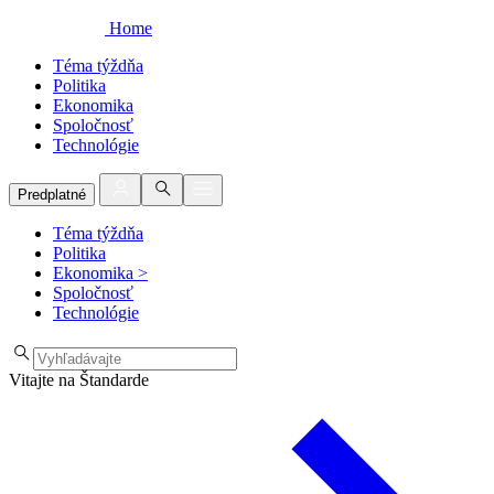
Home
Téma týždňa
Politika
Ekonomika
Spoločnosť
Technológie
Predplatné
Téma týždňa
Politika
Ekonomika
>
Spoločnosť
Technológie
Vitajte na Štandarde