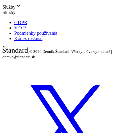
Služby
Služby
GDPR
V.O.P
Podmienky používania
Kódex diskusií
© 2026
Denník Štandard, Všetky práva vyhradené |
oprava@standard.sk