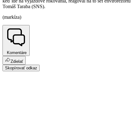
keď ide na výjazdové rokovania, reagoval na to šéf envirorezortu
Tomáš Taraba (SNS).
(markíza)
Komentáre
Zdielať
Skopírovať odkaz