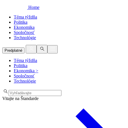
Home
Téma týždňa
Politika
Ekonomika
Spoločnosť
Technológie
Predplatné
Téma týždňa
Politika
Ekonomika
>
Spoločnosť
Technológie
Vitajte na Štandarde