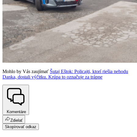
Mohlo by Vás zaujímať
Šutaj Eštok: Policajti, ktorí riešia nehodu
Danka, dostali výčitku. Krúpa to označuje za trápne
Komentáre
Zdielať
Skopírovať odkaz