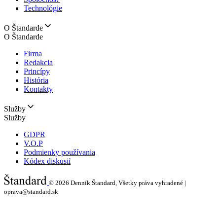
Technológie
O Štandarde
O Štandarde
Firma
Redakcia
Princípy
História
Kontakty
Služby
Služby
GDPR
V.O.P
Podmienky používania
Kódex diskusií
© 2026
Denník Štandard, Všetky práva vyhradené |
oprava@standard.sk