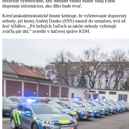
nezávislé vyšetrovanie, keď minister vnútra Matúš Šutaj Eštok
disponuje informáciou, ako dlho bude trvať.
Kresťanskodemokratické hnutie kritizuje, že vyšetrovanie dopravnej
nehody, pri ktorej Andrej Danko (SNS) narazil do semaforu, trvá už
šesť týždňov.
,,
Pri bežných ľuďoch sa takéto nehody vyšetrujú
zväčša pár dní,“ uviedlo v tlačovej správe KDH.