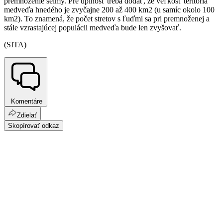
premnoženie šelmy. Pre úplnosť treba dodať, že veľkosť teritória
medveďa hnedého je zvyčajne 200 až 400 km2 (u samíc okolo 100
km2). To znamená, že počet stretov s ľuďmi sa pri premnoženej a
stále vzrastajúcej populácii medveďa bude len zvyšovať.
(SITA)
Komentáre
Zdielať
Skopírovať odkaz