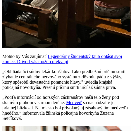
Mohlo by Vás zaujímať
Legendárny študentský klub ohlásil svoj
koniec. Dôvod vás možno prekvapí
„Obhliadajúci súdny lekár konštatoval ako predbežnú príčinu smrti
zlyhanie centrálneho nervového systému z dôvodu pádu z výšky,
ktorý spôsobil devastačné poranenie hlavy," uviedla krajská
policajná hovorkyňa. Presnú príčinu smrti určí až súdna pitva.
„Podľa informácií od horských záchranárov našli telo ženy pod
skalným prahom v strmom teréne.
Medveď
sa nachádzal v jej
priamej blízkosti. Na miesto bol privolaný aj zásahový tím medveďa
hnedého,“ informovala žilinská policajná hovorkyňa Zuzana
Šefčíková.