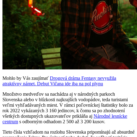
Mohlo by Vás zaujímať
Drogová dráma Fentasy nevyužila
atraktívny námet. Debut Vičana ide iba na pol plynu
Množstvo medveďov sa nachádza aj v národných parkoch
Slovenska alebo v blízkosti najkrajších vodopádov, teda turistami
veľmi vyhľadávaných miest. V rámci poľovníckej štatistiky bolo za
rok 2022 vykázaných 3 160 jedincov, k čomu sa po zhodnotení
všetkých dostupných ukazovateľov prikláňa aj
Národné lesnícke
centrum
s odborným odhadom 2 500 až 3 200 kusov.
Tieto čísla vzhľadom na rozlohu Slovenska pripomínajú až absurdné