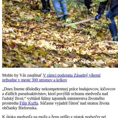
Mohlo by Vás zaujímať
V rámci podujatia Zásadný víkend
pribudne v meste 300 stromov a kríkov
„Dnes žneme dôsledky nekompetentnej práce budajovcov, kičovcov
a ďalších pseudoaktivistov, ktorí povýšili ochranu medveďa nad
ľudský život,“ vyhlásil štátny tajomník ministerstva životného
prostredia
Filip Kuffa
. Súčasne vyjadril ľútosť nad stratou života
občianky Bieloruska.
K útoku medveďa na muža a ženu prišlo v piatok podvečer pri