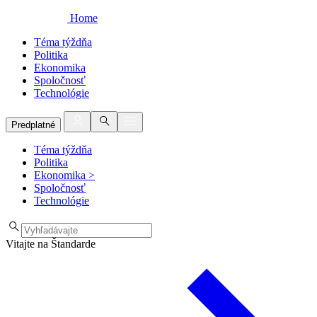
Home
Téma týždňa
Politika
Ekonomika
Spoločnosť
Technológie
Predplatné
Téma týždňa
Politika
Ekonomika
>
Spoločnosť
Technológie
Vitajte na Štandarde