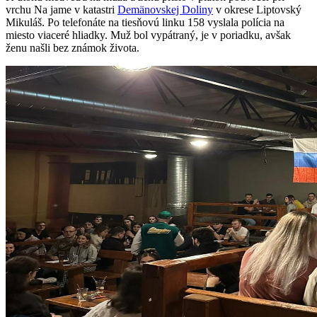
vrchu Na jame v katastri
Demänovskej Doliny
v okrese Liptovský
Mikuláš. Po telefonáte na tiesňovú linku 158 vyslala polícia na
miesto viaceré hliadky. Muž bol vypátraný, je v poriadku, avšak
ženu našli bez známok života.