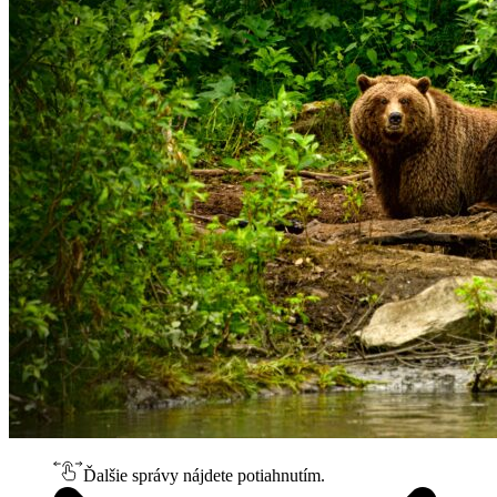
Ďalšie správy nájdete potiahnutím.