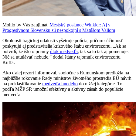
Mohlo by Vás zaujímať
Mestský poslanec Winkler: Aj v
Progresívnom Slovensku sú nespokojní s Matúšom Vallom
Okolnosti tragickej udalosti vyšetruje polícia, pričom súčinnosť
poskytujú aj predstavitelia krízového štábu envirorezortu. „Ak sa
potvrdí, že išlo o priamy
útok medveďa
, tak sa to tak aj pomenuje.
Nič sa ututlávať nebude,” dodal štátny tajomník envirorezortu
Kuffa.
Ako ďalej rezort informoval, spoločne s Rumunskom predložia na
najbližšie rokovanie Rady ministrov životného prostredia EÚ návrh
na preklasifikovanie
medveďa hnedého
do nižšej kategórie. To
podľa MŽP SR umožní efektívny a aktívny zásah do populácie
medveďa.