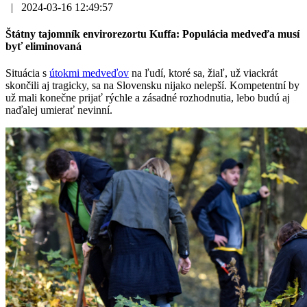
|
2024-03-16 12:49:57
Štátny tajomník envirorezortu Kuffa: Populácia medveďa musí
byť eliminovaná
Situácia s
útokmi medveďov
na ľudí, ktoré sa, žiaľ, už viackrát
skončili aj tragicky, sa na Slovensku nijako nelepší. Kompetentní by
už mali konečne prijať rýchle a zásadné rozhodnutia, lebo budú aj
naďalej umierať nevinní.