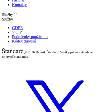
História
Kontakty
Služby
Služby
GDPR
V.O.P
Podmienky používania
Kódex diskusií
© 2026
Denník Štandard, Všetky práva vyhradené |
oprava@standard.sk