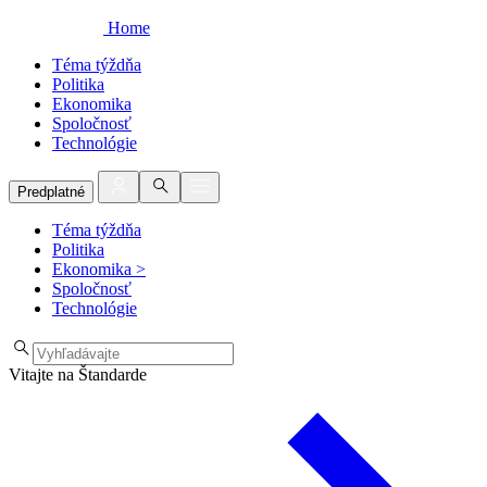
Home
Téma týždňa
Politika
Ekonomika
Spoločnosť
Technológie
Predplatné
Téma týždňa
Politika
Ekonomika
>
Spoločnosť
Technológie
Vitajte na Štandarde