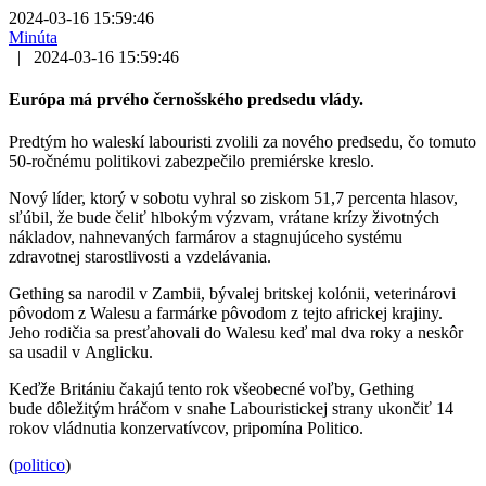
2024-03-16 15:59:46
Minúta
|
2024-03-16 15:59:46
Európa má prvého černošského predsedu vlády.
Predtým ho waleskí labouristi zvolili za nového predsedu, čo tomuto
50-ročnému politikovi zabezpečilo premiérske kreslo.
Nový líder, ktorý v sobotu vyhral so ziskom 51,7 percenta hlasov,
sľúbil, že bude čeliť hlbokým výzvam, vrátane krízy životných
nákladov, nahnevaných farmárov a stagnujúceho systému
zdravotnej starostlivosti a vzdelávania.
Gething sa narodil v Zambii, bývalej britskej kolónii, veterinárovi
pôvodom z Walesu a farmárke pôvodom z tejto africkej krajiny.
Jeho rodičia sa presťahovali do Walesu keď mal dva roky a neskôr
sa usadil v Anglicku.
Keďže Britániu čakajú tento rok všeobecné voľby, Gething
bude dôležitým hráčom v snahe Labouristickej strany ukončiť 14
rokov vládnutia konzervatívcov, pripomína Politico.
(
politico
)