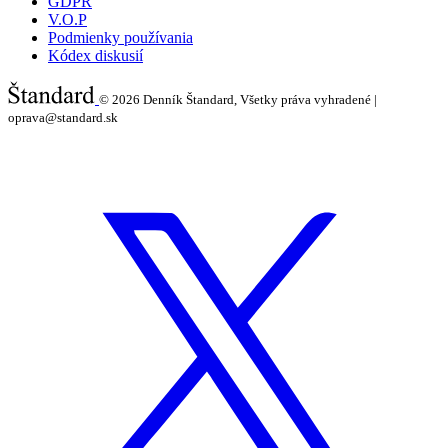
GDPR
V.O.P
Podmienky používania
Kódex diskusií
© 2026
Denník Štandard, Všetky práva vyhradené |
oprava@standard.sk