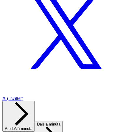
X (Twitter)
Ďalšia minúta
Predošlá minúta