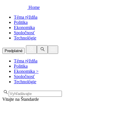
Home
Téma týždňa
Politika
Ekonomika
Spoločnosť
Technológie
Predplatné
Téma týždňa
Politika
Ekonomika
>
Spoločnosť
Technológie
Vitajte na Štandarde