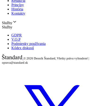
Redakcia
Princípy
História
Kontakty
Služby
Služby
GDPR
V.O.P
Podmienky používania
Kódex diskusií
© 2026
Denník Štandard, Všetky práva vyhradené |
oprava@standard.sk