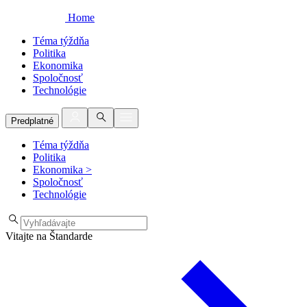
Home
Téma týždňa
Politika
Ekonomika
Spoločnosť
Technológie
Predplatné
Téma týždňa
Politika
Ekonomika
>
Spoločnosť
Technológie
Vitajte na Štandarde