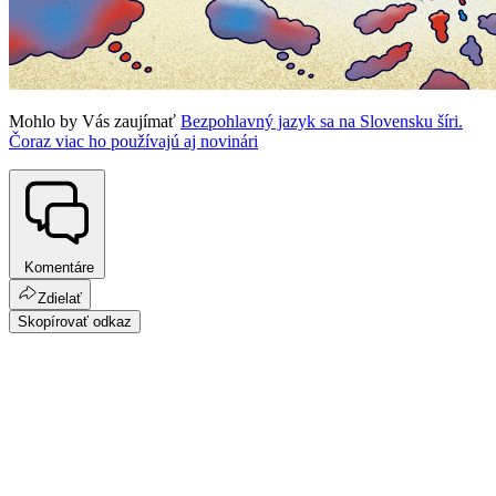
Mohlo by Vás zaujímať
Bezpohlavný jazyk sa na Slovensku šíri.
Čoraz viac ho používajú aj novinári
Komentáre
Zdielať
Skopírovať odkaz