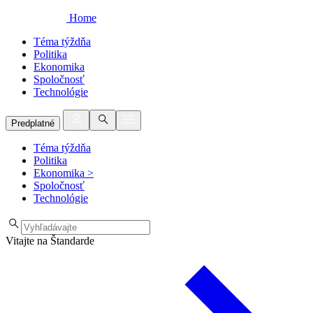
Home
Téma týždňa
Politika
Ekonomika
Spoločnosť
Technológie
Predplatné
Téma týždňa
Politika
Ekonomika
>
Spoločnosť
Technológie
Vitajte na Štandarde