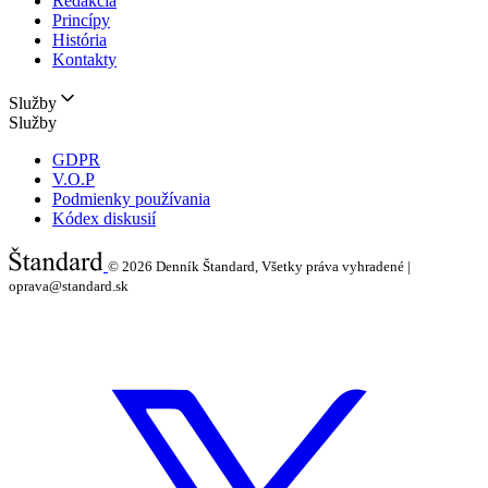
Redakcia
Princípy
História
Kontakty
Služby
Služby
GDPR
V.O.P
Podmienky používania
Kódex diskusií
© 2026
Denník Štandard, Všetky práva vyhradené |
oprava@standard.sk