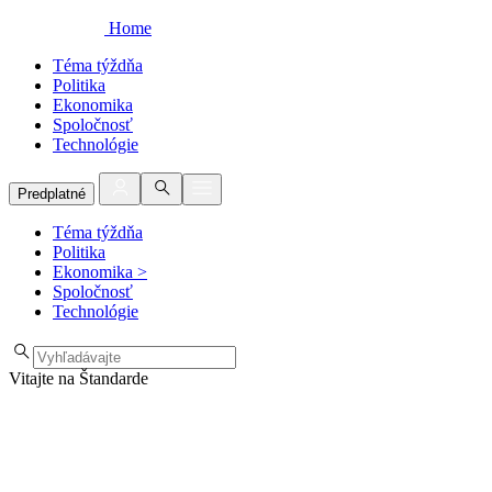
Home
Téma týždňa
Politika
Ekonomika
Spoločnosť
Technológie
Predplatné
Téma týždňa
Politika
Ekonomika
>
Spoločnosť
Technológie
Vitajte na Štandarde