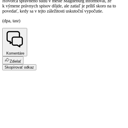
Hovorca správneho súdu v meste Magdeburg informoval, že
k výmene právnych spisov dôjde, ale zatiaľ je príliš skoro na to
povedať, kedy sa v tejto záležitosti uskutoční vypočutie.
(dpa, tasr)
Komentáre
Zdielať
Skopírovať odkaz