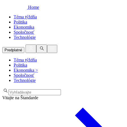
Home
Téma týždňa
Politika
Ekonomika
Spoločnosť
Technológie
Predplatné
Téma týždňa
Politika
Ekonomika
>
Spoločnosť
Technológie
Vitajte na Štandarde