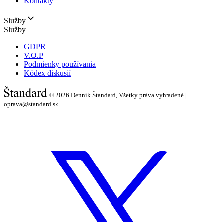
Kontakty
Služby
Služby
GDPR
V.O.P
Podmienky používania
Kódex diskusií
© 2026
Denník Štandard, Všetky práva vyhradené |
oprava@standard.sk