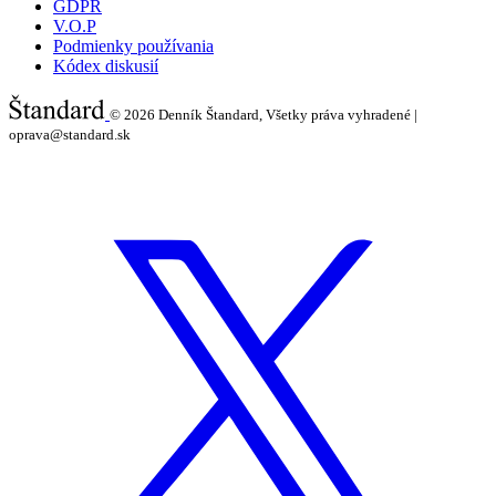
GDPR
V.O.P
Podmienky používania
Kódex diskusií
© 2026
Denník Štandard, Všetky práva vyhradené |
oprava@standard.sk