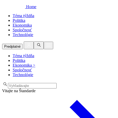
Home
Téma týždňa
Politika
Ekonomika
Spoločnosť
Technológie
Predplatné
Téma týždňa
Politika
Ekonomika
>
Spoločnosť
Technológie
Vitajte na Štandarde