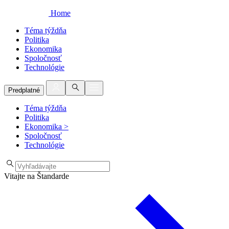
Home
Téma týždňa
Politika
Ekonomika
Spoločnosť
Technológie
Predplatné
Téma týždňa
Politika
Ekonomika
>
Spoločnosť
Technológie
Vitajte na Štandarde