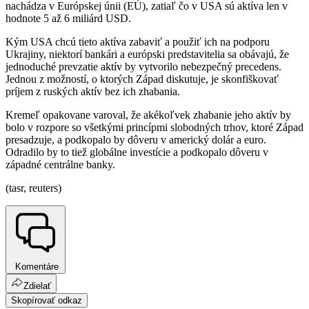
nachádza v Európskej únii (EÚ), zatiaľ čo v USA sú aktíva len v
hodnote 5 až 6 miliárd USD.
Kým USA chcú tieto aktíva zabaviť a použiť ich na podporu
Ukrajiny, niektorí bankári a európski predstavitelia sa obávajú, že
jednoduché prevzatie aktív by vytvorilo nebezpečný precedens.
Jednou z možností, o ktorých Západ diskutuje, je skonfiškovať
príjem z ruských aktív bez ich zhabania.
Kremeľ opakovane varoval, že akékoľvek zhabanie jeho aktív by
bolo v rozpore so všetkými princípmi slobodných trhov, ktoré Západ
presadzuje, a podkopalo by dôveru v americký dolár a euro.
Odradilo by to tiež globálne investície a podkopalo dôveru v
západné centrálne banky.
(tasr, reuters)
Komentáre
Zdielať
Skopírovať odkaz