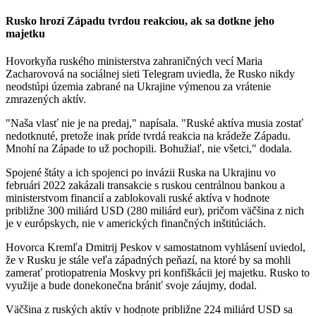
Rusko hrozí Západu tvrdou reakciou, ak sa dotkne jeho
majetku
Hovorkyňa ruského ministerstva zahraničných vecí Maria
Zacharovová na sociálnej sieti Telegram uviedla, že Rusko nikdy
neodstúpi územia zabrané na Ukrajine výmenou za vrátenie
zmrazených aktív.
"Naša vlasť nie je na predaj," napísala. "Ruské aktíva musia zostať
nedotknuté, pretože inak príde tvrdá reakcia na krádeže Západu.
Mnohí na Západe to už pochopili. Bohužiaľ, nie všetci," dodala.
Spojené štáty a ich spojenci po invázii Ruska na Ukrajinu vo
februári 2022 zakázali transakcie s ruskou centrálnou bankou a
ministerstvom financií a zablokovali ruské aktíva v hodnote
približne 300 miliárd USD (280 miliárd eur), pričom väčšina z nich
je v európskych, nie v amerických finančných inštitúciách.
Hovorca Kremľa Dmitrij Peskov v samostatnom vyhlásení uviedol,
že v Rusku je stále veľa západných peňazí, na ktoré by sa mohli
zamerať protiopatrenia Moskvy pri konfiškácii jej majetku. Rusko to
využije a bude donekonečna brániť svoje záujmy, dodal.
Väčšina z ruských aktív v hodnote približne 224 miliárd USD sa