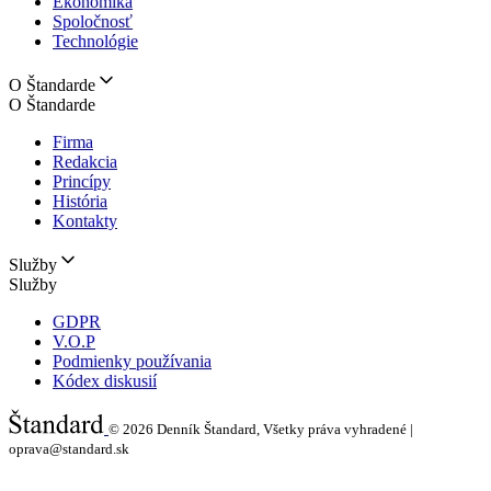
Ekonomika
Spoločnosť
Technológie
O Štandarde
O Štandarde
Firma
Redakcia
Princípy
História
Kontakty
Služby
Služby
GDPR
V.O.P
Podmienky používania
Kódex diskusií
© 2026
Denník Štandard, Všetky práva vyhradené |
oprava@standard.sk